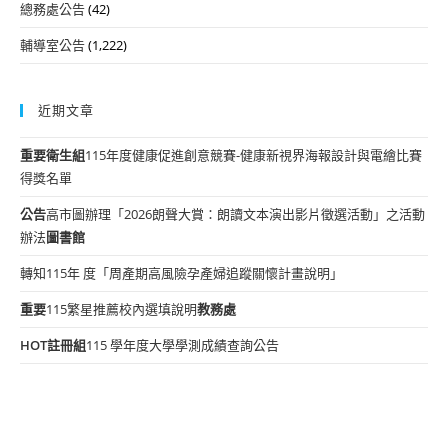
總務處公告
(42)
輔導室公告
(1,222)
近期文章
重要
衛生組
115年度健康促進創意競賽-健康新視界海報設計與電繪比賽
得獎名單
公告
高市圖辦理「2026朗聲大賞：朗讀文本演出影片徵選活動」之活動
辦法
圖書館
轉知115年 度「周產期高風險孕產婦追蹤關懷計畫說明」
重要
115繁星推薦校內選填說明
教務處
HOT
註冊組
115 學年度大學學測成績查詢公告