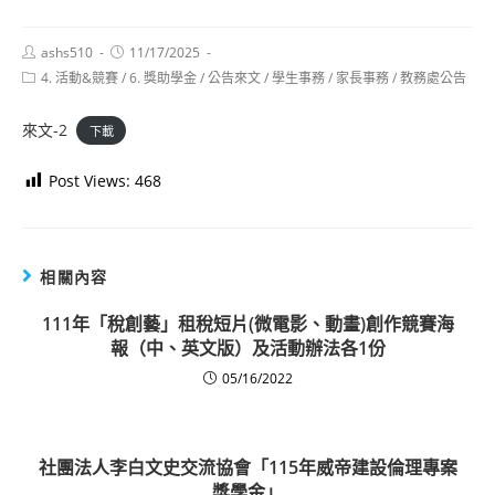
Post
Post
ashs510
11/17/2025
author:
published:
Post
4. 活動&競賽
/
6. 獎助學金
/
公告來文
/
學生事務
/
家長事務
/
教務處公告
category:
來文-2
下載
Post Views:
468
相關內容
111年「稅創藝」租稅短片(微電影、動畫)創作競賽海
報（中、英文版）及活動辦法各1份
05/16/2022
社團法人李白文史交流協會「115年威帝建設倫理專案
獎學金」