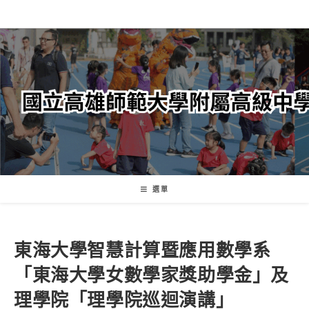
跳
轉
至
主
要
內
容
選單
東海大學智慧計算暨應用數學系
「東海大學女數學家獎助學金」及
理學院「理學院巡迴演講」