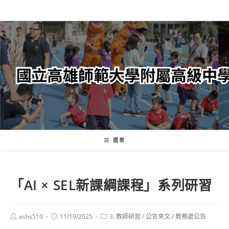
跳
轉
至
主
要
內
容
選單
「AI × SEL新課綱課程」系列研習
Post
Post
Post
ashs510
11/19/2025
3. 教師研習
/
公告來文
/
教務處公告
author:
published:
category: