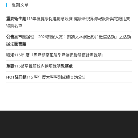
近期文章
重要
衛生組
115年度健康促進創意競賽-健康新視界海報設計與電繪比賽
得獎名單
公告
高市圖辦理「2026朗聲大賞：朗讀文本演出影片徵選活動」之活動
辦法
圖書館
轉知115年 度「周產期高風險孕產婦追蹤關懷計畫說明」
重要
115繁星推薦校內選填說明
教務處
HOT
註冊組
115 學年度大學學測成績查詢公告