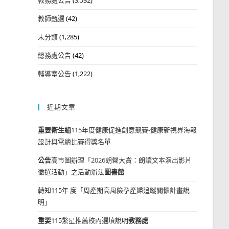
教師甄選
(42)
未分類
(1,285)
總務處公告
(42)
輔導室公告
(1,222)
近期文章
重要
衛生組
115年度健康促進創意競賽-健康新視界海報
設計與電繪比賽得獎名單
公告
高市圖辦理「2026朗聲大賞：朗讀文本演出影片
徵選活動」之活動辦法
圖書館
轉知115年 度「周產期高風險孕產婦追蹤關懷計畫說
明」
重要
115繁星推薦校內選填說明
教務處