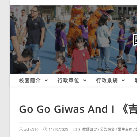
跳
轉
至
主
要
內
容
校園簡介
行政單位
行政系統
Go Go Giwas And
Post
Post
Post
ashs510
11/19/2025
3. 教師研習
/
公告來文
/
學生事務
/
author:
published:
category: