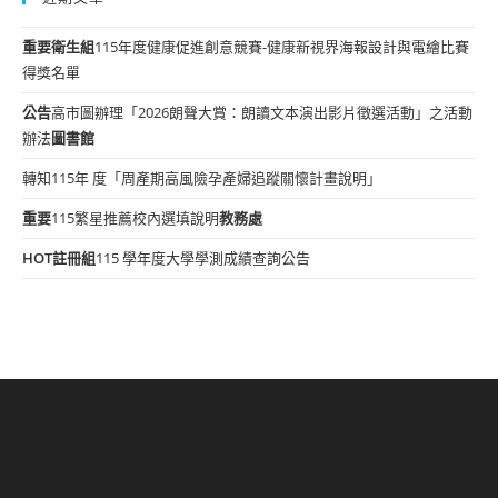
重要
衛生組
115年度健康促進創意競賽-健康新視界海報設計與電繪比賽
得獎名單
公告
高市圖辦理「2026朗聲大賞：朗讀文本演出影片徵選活動」之活動
辦法
圖書館
轉知115年 度「周產期高風險孕產婦追蹤關懷計畫說明」
重要
115繁星推薦校內選填說明
教務處
HOT
註冊組
115 學年度大學學測成績查詢公告