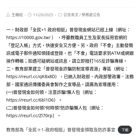
Post
Post
Post
生輔組
11/20/2025
公告來文
/
學務處公告
author:
published:
category:
一、財政部「全民+1 政府相挺」普發現金網站已經上線（網址：
https://10000.gov.tw/ ） ，呼籲教職員工生及家長採用官網的
「登記入帳」方式，快速安全又方便。另，政府「不會」主動發簡
訊或電子郵件通知領錢或登錄，也「不會」電話要求到ATM或網銀
操作轉帳；如遇可疑網站或訊息，請立即撥打165反詐騙專線。
二、教育部業建立「普發現金詐騙防制宣導資源」專區（網址：
https://reurl.cc/qK8x8D），已納入財政部、內政部警政署、法務
部、國家通訊傳播委員會製作之宣導品，請廣為宣導運用：
(一)普發現金如何領，注意詐騙!懶人包（網址：
https://reurl.cc/6bl1D6）。
(二)普發現金如何領?何時領?防詐騙懶人包（網址：
https://reurl.cc/Zl70rp）。
教育部為「全民＋1-政府相挺」普發現金領取及防詐事宜
下載