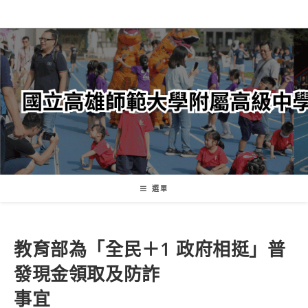
跳
轉
至
主
要
內
容
選單
教育部為「全民＋1 政府相挺」普
發現金領取及防詐
事宜