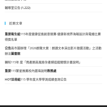
輔導室公告
(1,222)
近期文章
重要
衛生組
115年度健康促進創意競賽-健康新視界海報設計與電繪比賽
得獎名單
公告
高市圖辦理「2026朗聲大賞：朗讀文本演出影片徵選活動」之活動
辦法
圖書館
轉知115年 度「周產期高風險孕產婦追蹤關懷計畫說明」
重要
115繁星推薦校內選填說明
教務處
HOT
註冊組
115 學年度大學學測成績查詢公告