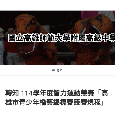
跳
轉
至
主
要
內
容
選單
轉知 114學年度智力運動競賽「高
雄市青少年橋藝錦標賽競賽規程」