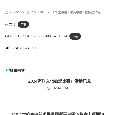
Post
Post
Post
ashs510
11/21/2025
學生事務
/
家長事務
/
教務處公告
author:
published:
category:
來文-6
下載
64290913_11439256300A0C_ATTCH4
下載
Post Views:
360
相關內容
「2024海洋文化攝影比賽」活動訊息
09/16/2024
110-1本校高中新版學習歷程平台開放檔案上傳通知