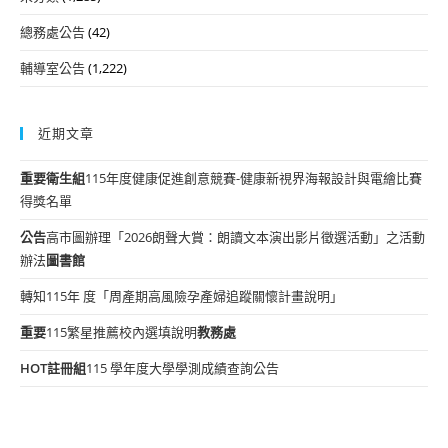
總務處公告
(42)
輔導室公告
(1,222)
近期文章
重要
衛生組
115年度健康促進創意競賽-健康新視界海報設計與電繪比賽
得獎名單
公告
高市圖辦理「2026朗聲大賞：朗讀文本演出影片徵選活動」之活動
辦法
圖書館
轉知115年 度「周產期高風險孕產婦追蹤關懷計畫說明」
重要
115繁星推薦校內選填說明
教務處
HOT
註冊組
115 學年度大學學測成績查詢公告