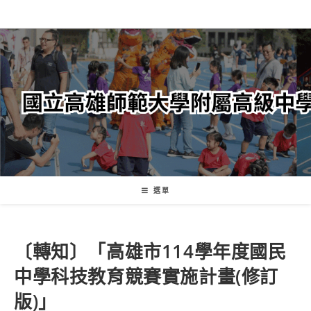
跳
轉
至
主
要
內
容
選單
〔轉知〕「高雄市114學年度國民
中學科技教育競賽實施計畫(修訂
版)」