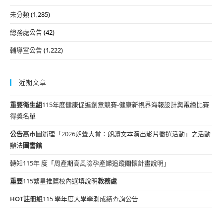
未分類
(1,285)
總務處公告
(42)
輔導室公告
(1,222)
近期文章
重要
衛生組
115年度健康促進創意競賽-健康新視界海報設計與電繪比賽
得獎名單
公告
高市圖辦理「2026朗聲大賞：朗讀文本演出影片徵選活動」之活動
辦法
圖書館
轉知115年 度「周產期高風險孕產婦追蹤關懷計畫說明」
重要
115繁星推薦校內選填說明
教務處
HOT
註冊組
115 學年度大學學測成績查詢公告