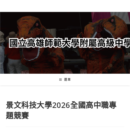
跳
轉
至
主
要
內
容
選單
景文科技大學2026全國高中職專
題競賽