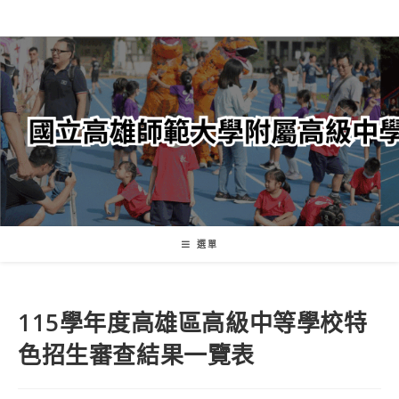
跳
轉
至
主
要
內
容
選單
115學年度高雄區高級中等學校特
色招生審查結果一覽表