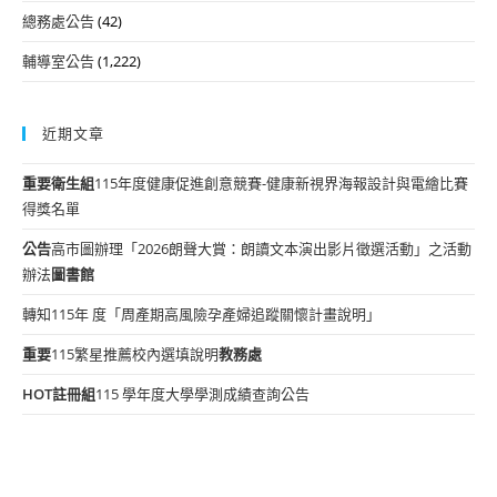
總務處公告
(42)
輔導室公告
(1,222)
近期文章
重要
衛生組
115年度健康促進創意競賽-健康新視界海報設計與電繪比賽
得獎名單
公告
高市圖辦理「2026朗聲大賞：朗讀文本演出影片徵選活動」之活動
辦法
圖書館
轉知115年 度「周產期高風險孕產婦追蹤關懷計畫說明」
重要
115繁星推薦校內選填說明
教務處
HOT
註冊組
115 學年度大學學測成績查詢公告