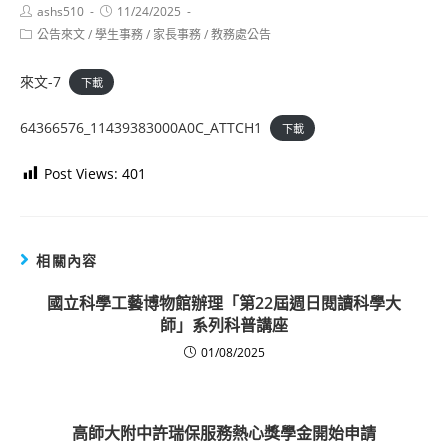
Post
Post
ashs510
11/24/2025
author:
published:
Post
公告來文
/
學生事務
/
家長事務
/
教務處公告
category:
來文-7
下載
64366576_11439383000A0C_ATTCH1
下載
Post Views:
401
相關內容
國立科學工藝博物館辦理「第22屆週日閱讀科學大
師」系列科普講座
01/08/2025
高師大附中許瑞保服務熱心獎學金開始申請