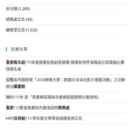
未分類
(1,285)
總務處公告
(42)
輔導室公告
(1,222)
近期文章
重要
衛生組
115年度健康促進創意競賽-健康新視界海報設計與電繪比賽
得獎名單
公告
高市圖辦理「2026朗聲大賞：朗讀文本演出影片徵選活動」之活動
辦法
圖書館
轉知115年 度「周產期高風險孕產婦追蹤關懷計畫說明」
重要
115繁星推薦校內選填說明
教務處
HOT
註冊組
115 學年度大學學測成績查詢公告