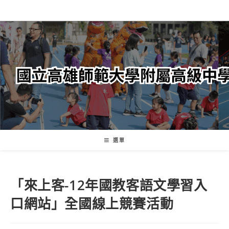
跳
轉
至
主
要
內
容
選單
「來上客-12年國教客語文學習入
口網站」全國線上競賽活動