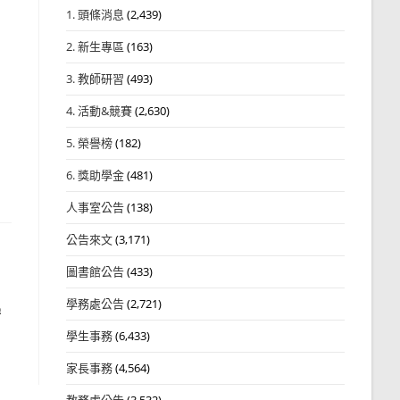
1. 頭條消息
(2,439)
2. 新生專區
(163)
3. 教師研習
(493)
4. 活動&競賽
(2,630)
5. 榮譽榜
(182)
6. 獎助學金
(481)
人事室公告
(138)
公告來文
(3,171)
圖書館公告
(433)
學務處公告
(2,721)
學
學生事務
(6,433)
家長事務
(4,564)
教務處公告
(3,532)