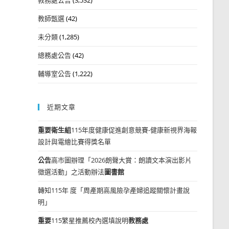
教師甄選
(42)
未分類
(1,285)
總務處公告
(42)
輔導室公告
(1,222)
近期文章
重要
衛生組
115年度健康促進創意競賽-健康新視界海報
設計與電繪比賽得獎名單
公告
高市圖辦理「2026朗聲大賞：朗讀文本演出影片
徵選活動」之活動辦法
圖書館
轉知115年 度「周產期高風險孕產婦追蹤關懷計畫說
明」
重要
115繁星推薦校內選填說明
教務處