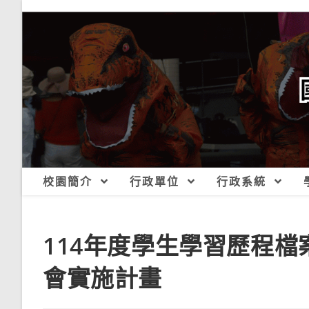
跳
轉
至
主
要
內
容
校園簡介
行政單位
行政系統
114年度學生學習歷程
會實施計畫