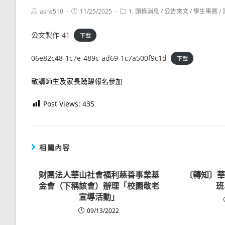
Post
Post
Post
ashs510
11/25/2025
1. 頭條消息
/
公告來文
/
學生事務
/
author:
published:
category:
公文製作-41
下載
06e82c48-1c7e-489c-ad69-1c7a500f9c1d
下載
敬請師生及家長踴躍報名參加
Post Views:
435
相關內容
財團法人華山社會福利慈善事業基
〔轉知〕華
金會（下稱該會）辦理「校園敬老
班
宣導活動」
09/13/2022