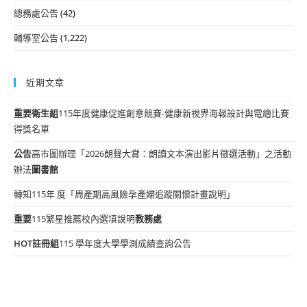
總務處公告
(42)
輔導室公告
(1,222)
近期文章
重要
衛生組
115年度健康促進創意競賽-健康新視界海報設計與電繪比賽
得獎名單
公告
高市圖辦理「2026朗聲大賞：朗讀文本演出影片徵選活動」之活動
辦法
圖書館
轉知115年 度「周產期高風險孕產婦追蹤關懷計畫說明」
重要
115繁星推薦校內選填說明
教務處
HOT
註冊組
115 學年度大學學測成績查詢公告