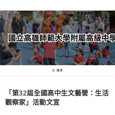
跳
轉
至
主
要
內
容
選單
「第32屆全國高中生文藝營：生活
觀察家」活動文宣