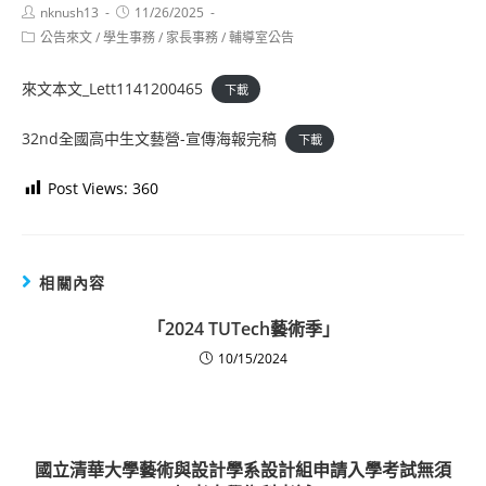
Post
Post
nknush13
11/26/2025
author:
published:
Post
公告來文
/
學生事務
/
家長事務
/
輔導室公告
category:
來文本文_Lett1141200465
下載
32nd全國高中生文藝營-宣傳海報完稿
下載
Post Views:
360
相關內容
「2024 TUTech藝術季」
10/15/2024
國立清華大學藝術與設計學系設計組申請入學考試無須