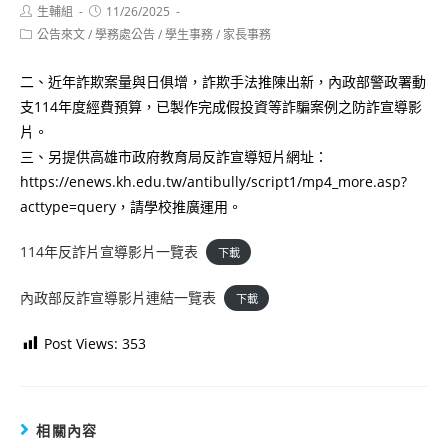
Post
Post
生輔組
11/26/2025
author:
published:
Post
公告來文
/
學務處公告
/
學生事務
/
家長事務
category:
二、近年詐欺案量與日俱增，詐欺手法推陳出新，內政部警政署動
支114年度經費預算，已製作完成假投資等詐騙案例之防詐宣導影
片。
三、另提供高雄市政府教育局反詐宣導短片網址：
https://enews.kh.edu.tw/antibully/script1/mp4_more.asp?
acttype=query，請學校推廣運用。
114年反詐片宣導影片一覽表
下載
內政部反詐宣導影片連結一覽表
下載
Post Views:
353
相關內容