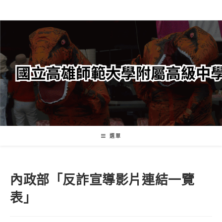
跳
轉
至
主
要
內
容
選單
內政部「反詐宣導影片連結一覽
表」