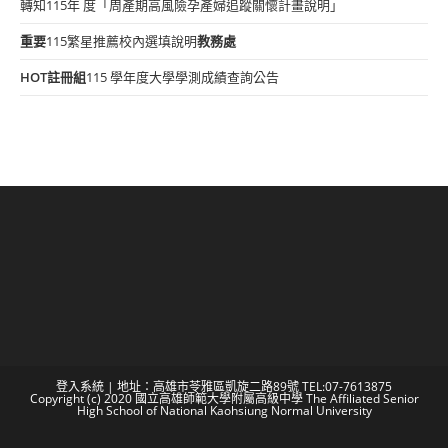
轉知115年 度「周產期高風險孕產婦追蹤關懷計畫說明」
重要
115繁星推薦校內選填說明
教務處
HOT
註冊組
115 學年度大學學測成績查詢公告
登入系統
| 地址：高雄市苓雅區凱旋二路89號 TEL:07-7613875
Copyright (c) 2020 國立高雄師範大學附屬高級中學 The Affiliated Senior
High School of National Kaohsiung Normal University