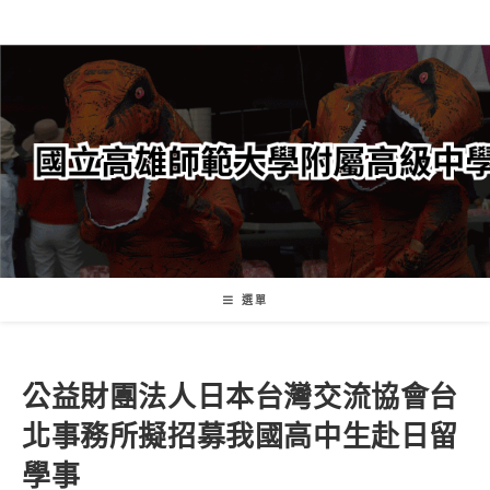
跳
轉
至
主
要
內
容
選單
公益財團法人日本台灣交流協會台
北事務所擬招募我國高中生赴日留
學事