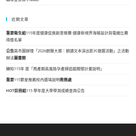
近期文章
重要
衛生組
115年度健康促進創意競賽-健康新視界海報設計與電繪比賽
得獎名單
公告
高市圖辦理「2026朗聲大賞：朗讀文本演出影片徵選活動」之活動
辦法
圖書館
轉知115年 度「周產期高風險孕產婦追蹤關懷計畫說明」
重要
115繁星推薦校內選填說明
教務處
HOT
註冊組
115 學年度大學學測成績查詢公告