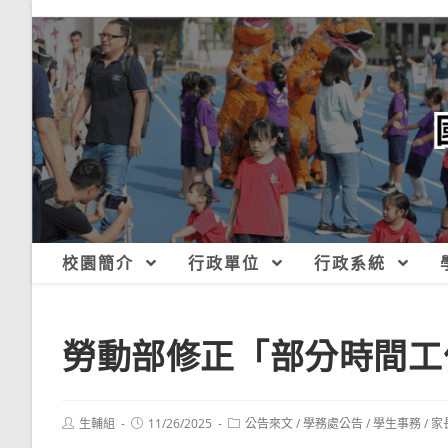
跳
轉
至
主
要
內
容
校園簡介
行政單位
行政系統
勞動部修正「部分時間工
Post
Post
Post
生輔組
11/26/2025
公告來文
/
學務處公告
/
學生事務
/
家
author:
published:
category: