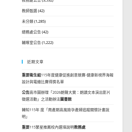
教師甄選
(42)
未分類
(1,285)
總務處公告
(42)
輔導室公告
(1,222)
近期文章
重要
衛生組
115年度健康促進創意競賽-健康新視界海報
設計與電繪比賽得獎名單
公告
高市圖辦理「2026朗聲大賞：朗讀文本演出影片
徵選活動」之活動辦法
圖書館
轉知115年 度「周產期高風險孕產婦追蹤關懷計畫說
明」
重要
115繁星推薦校內選填說明
教務處