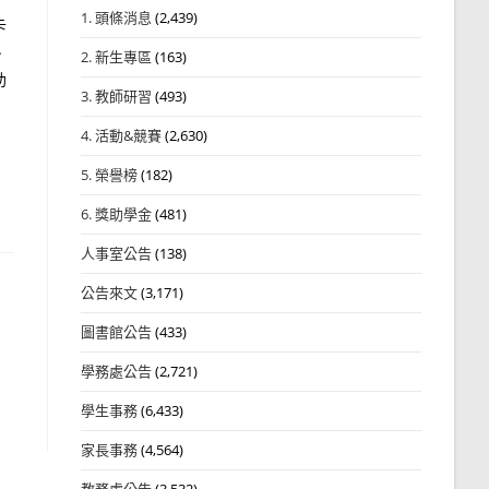
1. 頭條消息
(2,439)
卡
、
2. 新生專區
(163)
助
3. 教師研習
(493)
4. 活動&競賽
(2,630)
5. 榮譽榜
(182)
6. 獎助學金
(481)
人事室公告
(138)
公告來文
(3,171)
圖書館公告
(433)
學務處公告
(2,721)
學生事務
(6,433)
家長事務
(4,564)
教務處公告
(3,532)