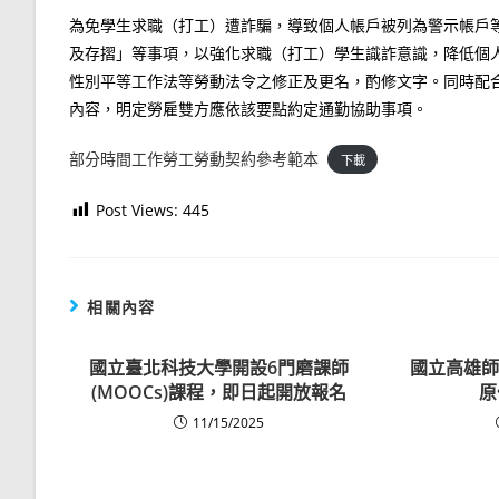
為免學生求職（打工）遭詐騙，導致個人帳戶被列為警示帳戶
及存摺」等事項，以強化求職（打工）學生識詐意識，降低個
性別平等工作法等勞動法令之修正及更名，酌修文字。同時配
內容，明定勞雇雙方應依該要點約定通勤協助事項。
部分時間工作勞工勞動契約參考範本
下載
Post Views:
445
相關內容
國立臺北科技大學開設6門磨課師
國立高雄師
(MOOCs)課程，即日起開放報名
原
11/15/2025