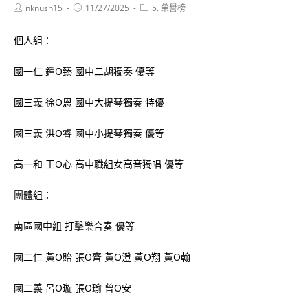
Post
Post
Post
nknush15
11/27/2025
5. 榮譽榜
author:
published:
category:
個人組：
國一仁 鍾O臻 國中二胡獨奏 優等
國三義 徐O恩 國中大提琴獨奏 特優
國三義 洪O睿 國中小提琴獨奏 優等
高一和 王O心 高中職組女高音獨唱 優等
團體組：
南區國中組 打擊樂合奏 優等
國二仁 黃O貽 張O齊 黃O澄 黃O翔 黃O翰
國二義 呂O璇 張O瑜 曾O安