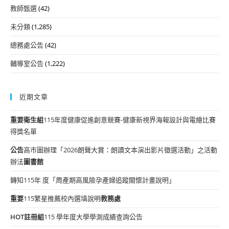
教師甄選
(42)
未分類
(1,285)
總務處公告
(42)
輔導室公告
(1,222)
近期文章
重要
衛生組
115年度健康促進創意競賽-健康新視界海報設計與電繪比賽
得獎名單
公告
高市圖辦理「2026朗聲大賞：朗讀文本演出影片徵選活動」之活動
辦法
圖書館
轉知115年 度「周產期高風險孕產婦追蹤關懷計畫說明」
重要
115繁星推薦校內選填說明
教務處
HOT
註冊組
115 學年度大學學測成績查詢公告