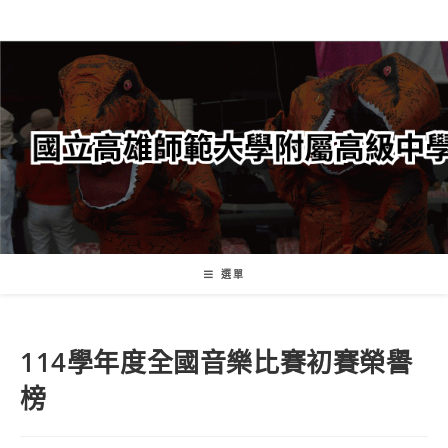
跳
轉
至
主
要
內
容
選單
114學年度全國音樂比賽初賽榮譽
榜