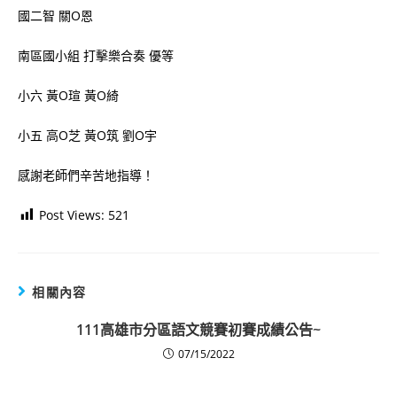
國二智 關O恩
南區國小組 打擊樂合奏 優等
小六 黃O瑄 黃O綺
小五 高O芝 黃O筑 劉O宇
感謝老師們辛苦地指導！
Post Views:
521
相關內容
111高雄市分區語文競賽初賽成績公告~
07/15/2022