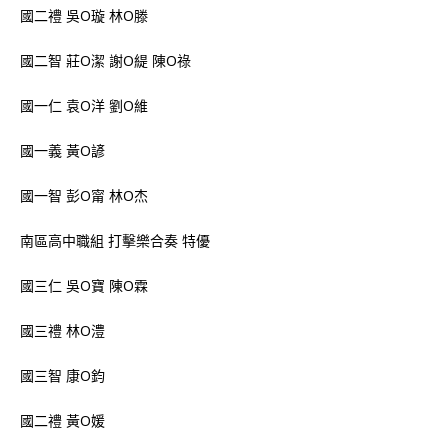
國二禮 吳O璇 林O滕
國二智 莊O潔 謝O緹 陳O祿
國一仁 袁O洋 劉O維
國一義 黃O諺
國一智 彭O甯 林O杰
南區高中職組 打擊樂合奏 特優
國三仁 吳O寶 陳O霖
國三禮 林O澧
國三智 康O鈞
國二禮 黃O媛