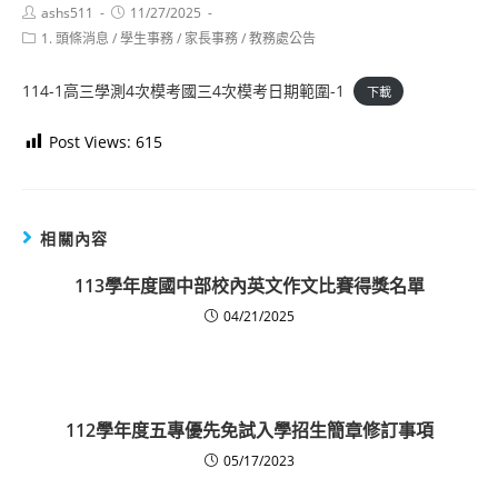
Post
Post
ashs511
11/27/2025
author:
published:
Post
1. 頭條消息
/
學生事務
/
家長事務
/
教務處公告
category:
114-1高三學測4次模考國三4次模考日期範圍-1
下載
Post Views:
615
相關內容
113學年度國中部校內英文作文比賽得獎名單
04/21/2025
112學年度五專優先免試入學招生簡章修訂事項
05/17/2023