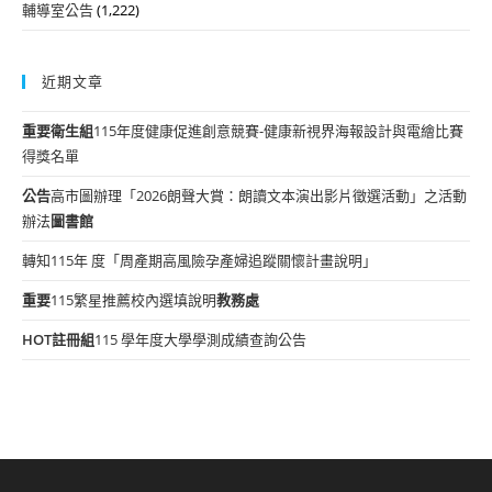
輔導室公告
(1,222)
近期文章
重要
衛生組
115年度健康促進創意競賽-健康新視界海報設計與電繪比賽
得獎名單
公告
高市圖辦理「2026朗聲大賞：朗讀文本演出影片徵選活動」之活動
辦法
圖書館
轉知115年 度「周產期高風險孕產婦追蹤關懷計畫說明」
重要
115繁星推薦校內選填說明
教務處
HOT
註冊組
115 學年度大學學測成績查詢公告