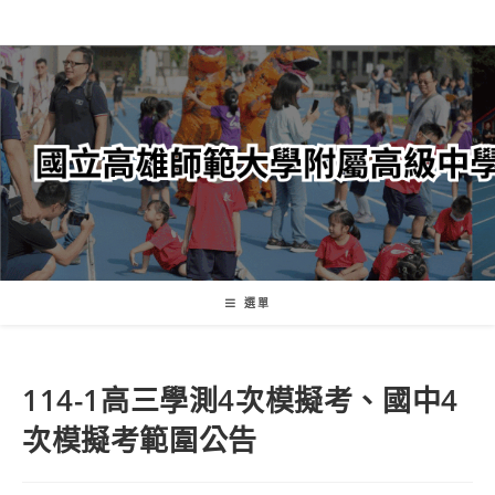
跳
轉
至
主
要
內
容
選單
114-1高三學測4次模擬考、國中4
次模擬考範圍公告