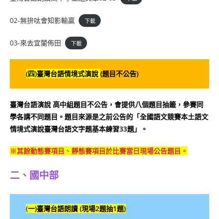
02-無拚呔會知影輸贏
下載
03-來去宜蘭佈田
下載
(四)
臺灣台語
情境式演說
(題目不公告)
臺灣台語演說 高中組題目不公告，會提供八個題目抽籤，參賽同
學各講不同題目。題目來源是之前公告的「全國語文競賽本土語文
情境式演說臺灣台語文字題基本練習33題」。
※其餘動態賽項目、靜態賽項目於比賽當日現場公告題目。
二、國中部
(
一)
臺灣台語
朗讀 (現場2題抽1題)