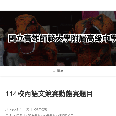
跳
轉
至
主
要
內
容
選單
114校內語文競賽動態賽題目
Post
Post
ashs511
11/28/2025
author:
published:
Post
1. 頭條消息
/
學生事務
/
家長事務
/
教務處公告