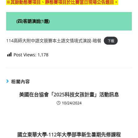
※其餘動態賽項目、靜態賽項目於比賽當日現場公告題目。
(四)客語演說(1題)
114高師大附中語文競賽本土語文情境式演說-暗餐
下載
Post Views:
1,178
相關內容
美國在台協會「2025科技女孩計畫」活動訊息
10/24/2024
國立東華大學-112年大學部準新生暑期先修課程