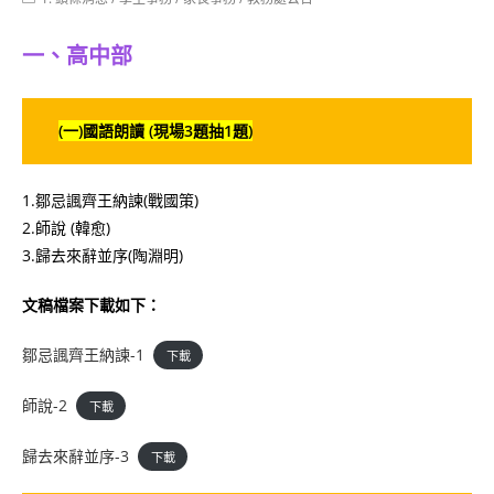
category:
一、高中部
(一)國語朗讀 (現場3題抽1題)
1.鄒忌諷齊王納諫(戰國策)
2.師說 (韓愈)
3.歸去來辭並序(陶淵明)
文稿檔案下載如下：
鄒忌諷齊王納諫-1
下載
師說-2
下載
歸去來辭並序-3
下載