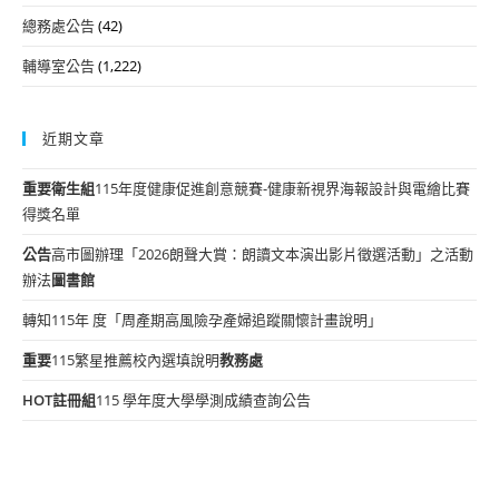
總務處公告
(42)
輔導室公告
(1,222)
近期文章
重要
衛生組
115年度健康促進創意競賽-健康新視界海報設計與電繪比賽
得獎名單
公告
高市圖辦理「2026朗聲大賞：朗讀文本演出影片徵選活動」之活動
辦法
圖書館
轉知115年 度「周產期高風險孕產婦追蹤關懷計畫說明」
重要
115繁星推薦校內選填說明
教務處
HOT
註冊組
115 學年度大學學測成績查詢公告