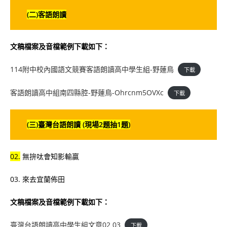
(二)客語朗讀
文稿檔案及音檔範例下載如下：
114附中校內國語文競賽客語朗讀高中學生組-野蓮鳥
下載
客語朗讀高中組南四縣腔-野蓮鳥-Ohrcnm5OVXc
下載
(三)臺灣台語朗讀 (現場2題抽1題)
02.
無拚呔會知影輸贏
03. 來去宜蘭佈田
文稿檔案及音檔範例下載如下：
臺灣台語朗讀高中學生組文章02 03
下載