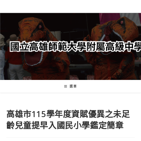
跳
轉
至
主
要
內
容
選單
高雄市115學年度資賦優異之未足
齡兒童提早入國民小學鑑定簡章