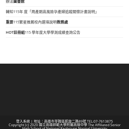
辦法
圖書館
轉知115年 度「周產期高風險孕產婦追蹤關懷計畫說明」
重要
115繁星推薦校內選填說明
教務處
HOT
註冊組
115 學年度大學學測成績查詢公告
登入系統
| 地址：高雄市苓雅區凱旋二路89號 TEL:07-7613875
Copyright (c) 2020 國立高雄師範大學附屬高級中學 The Affiliated Senior
High School of National Kaohsiung Normal University