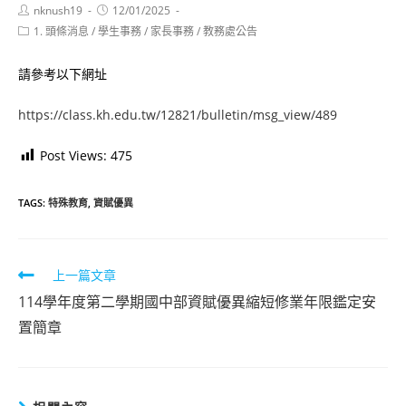
Post
Post
nknush19
12/01/2025
author:
published:
Post
1. 頭條消息
/
學生事務
/
家長事務
/
教務處公告
category:
請參考以下網址
https://class.kh.edu.tw/12821/bulletin/msg_view/489
Post Views:
475
TAGS:
特殊教育
,
資賦優異
Read
上一篇文章
more
114學年度第二學期國中部資賦優異縮短修業年限鑑定安
articles
置簡章