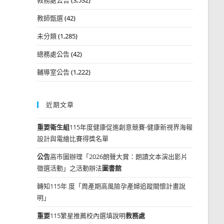
教師甄選
(42)
未分類
(1,285)
總務處公告
(42)
輔導室公告
(1,222)
近期文章
重要
衛生組
115年度健康促進創意競賽-健康新視界海報
設計與電繪比賽得獎名單
公告
高市圖辦理「2026朗聲大賞：朗讀文本演出影片
徵選活動」之活動辦法
圖書館
轉知115年 度「周產期高風險孕產婦追蹤關懷計畫說
明」
重要
115繁星推薦校內選填說明
教務處