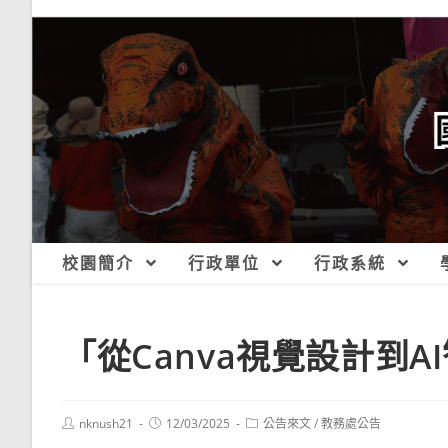
跳
轉
至
主
要
內
容
校園簡介
行政單位
行政系統
「從Canva視覺設計到
Post
Post
Post
nknush21
12/03/2025
公告來文
/
教務處公告
author:
published:
category: