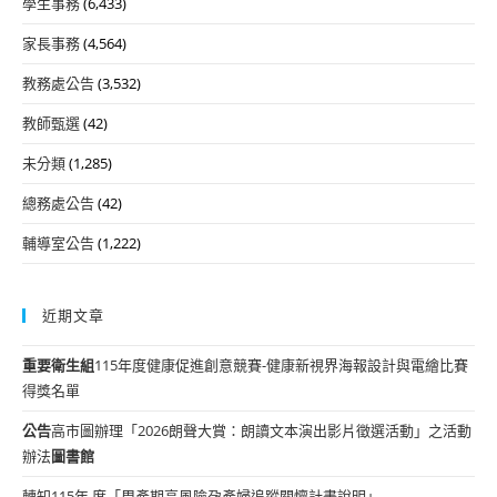
學生事務
(6,433)
家長事務
(4,564)
教務處公告
(3,532)
教師甄選
(42)
未分類
(1,285)
總務處公告
(42)
輔導室公告
(1,222)
近期文章
重要
衛生組
115年度健康促進創意競賽-健康新視界海報設計與電繪比賽
得獎名單
公告
高市圖辦理「2026朗聲大賞：朗讀文本演出影片徵選活動」之活動
辦法
圖書館
轉知115年 度「周產期高風險孕產婦追蹤關懷計畫說明」