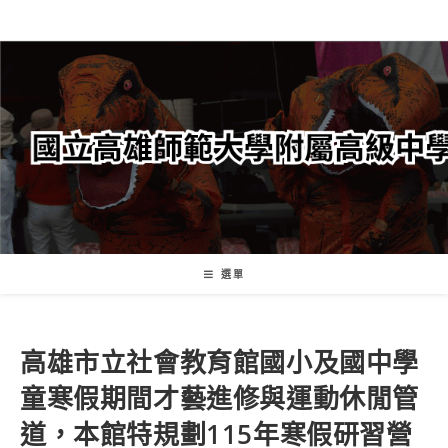
跳
轉
至
主
要
內
容
選單
高雄市立社會教育館國小及國中學
童寒假期間才藝進修與運動休閒管
道，本館特規劃115年寒假研習營