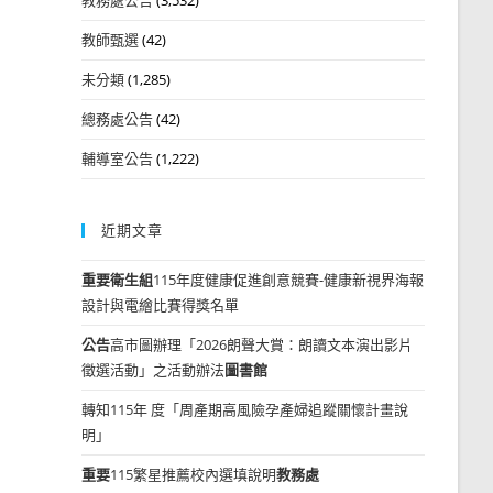
教師甄選
(42)
未分類
(1,285)
總務處公告
(42)
輔導室公告
(1,222)
近期文章
重要
衛生組
115年度健康促進創意競賽-健康新視界海報
設計與電繪比賽得獎名單
公告
高市圖辦理「2026朗聲大賞：朗讀文本演出影片
徵選活動」之活動辦法
圖書館
轉知115年 度「周產期高風險孕產婦追蹤關懷計畫說
明」
重要
115繁星推薦校內選填說明
教務處