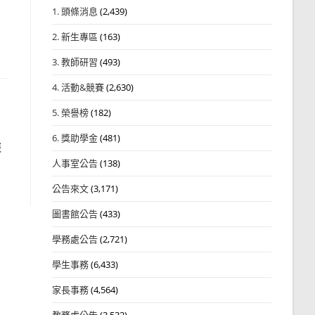
1. 頭條消息
(2,439)
2. 新生專區
(163)
3. 教師研習
(493)
4. 活動&競賽
(2,630)
5. 榮譽榜
(182)
6. 獎助學金
(481)
遊
人事室公告
(138)
公告來文
(3,171)
圖書館公告
(433)
學務處公告
(2,721)
學生事務
(6,433)
家長事務
(4,564)
教務處公告
(3,532)