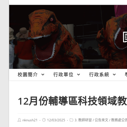
跳
轉
至
主
要
內
容
校園簡介
行政單位
行政系統
12月份輔導區科技領域
Post
Post
Post
nknush21
12/03/2025
3. 教師研習
/
公告來文
/
教務處公
author:
published:
category: