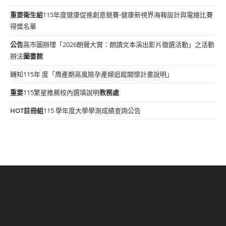
重要
衛生組
115年度健康促進創意競賽-健康新視界海報設計與電繪比賽
得獎名單
公告
高市圖辦理「2026朗聲大賞：朗讀文本演出影片徵選活動」之活動
辦法
圖書館
轉知115年 度「周產期高風險孕產婦追蹤關懷計畫說明」
重要
115繁星推薦校內選填說明
教務處
HOT
註冊組
115 學年度大學學測成績查詢公告