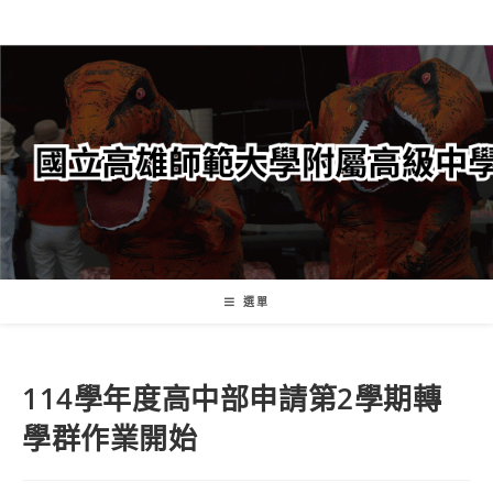
跳
轉
至
主
要
內
容
選單
114學年度高中部申請第2學期轉
學群作業開始