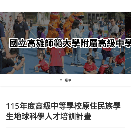
跳
轉
至
主
要
內
容
選單
115年度高級中等學校原住民族學
生地球科學人才培訓計畫