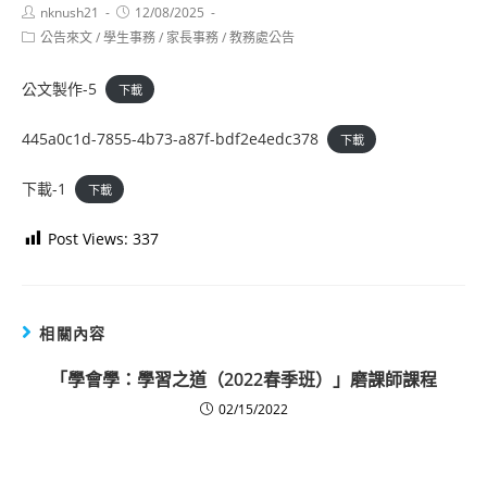
Post
Post
nknush21
12/08/2025
author:
published:
Post
公告來文
/
學生事務
/
家長事務
/
教務處公告
category:
公文製作-5
下載
445a0c1d-7855-4b73-a87f-bdf2e4edc378
下載
下載-1
下載
Post Views:
337
相關內容
「學會學：學習之道（2022春季班）」磨課師課程
02/15/2022