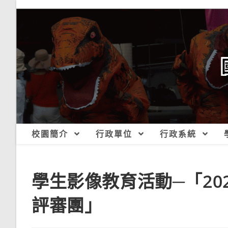
跳
轉
至
主
要
內
容
校園簡介
行政單位
行政系統
學生影像教育活動─「20
評審團」