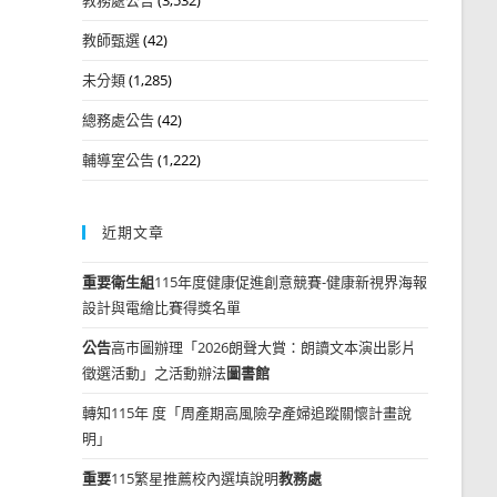
教師甄選
(42)
未分類
(1,285)
總務處公告
(42)
輔導室公告
(1,222)
近期文章
重要
衛生組
115年度健康促進創意競賽-健康新視界海報
設計與電繪比賽得獎名單
公告
高市圖辦理「2026朗聲大賞：朗讀文本演出影片
徵選活動」之活動辦法
圖書館
轉知115年 度「周產期高風險孕產婦追蹤關懷計畫說
明」
重要
115繁星推薦校內選填說明
教務處