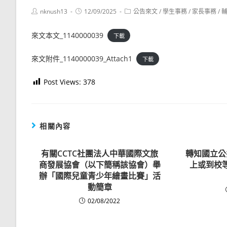
Post
Post
Post
nknush13
12/09/2025
公告來文
/
學生事務
/
家長事務
/
author:
published:
category:
來文本文_1140000039
下載
來文附件_1140000039_Attach1
下載
Post Views:
378
相關內容
有關CCTC社團法人中華國際文旅
轉知國立公
商發展協會（以下簡稱該協會）舉
上或到校
辦「國際兒童青少年繪畫比賽」活
動簡章
02/08/2022