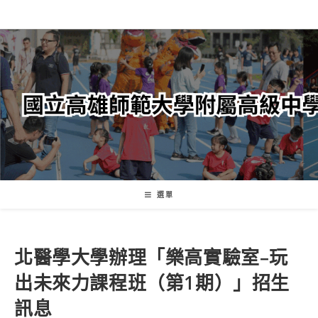
跳
轉
至
主
要
內
容
選單
北醫學大學辦理「樂高實驗室–玩
出未來力課程班（第1期）」招生
訊息