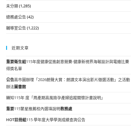
未分類
(1,285)
總務處公告
(42)
輔導室公告
(1,222)
近期文章
重要
衛生組
115年度健康促進創意競賽-健康新視界海報設計與電繪比賽
得獎名單
公告
高市圖辦理「2026朗聲大賞：朗讀文本演出影片徵選活動」之活動
辦法
圖書館
轉知115年 度「周產期高風險孕產婦追蹤關懷計畫說明」
重要
115繁星推薦校內選填說明
教務處
HOT
註冊組
115 學年度大學學測成績查詢公告