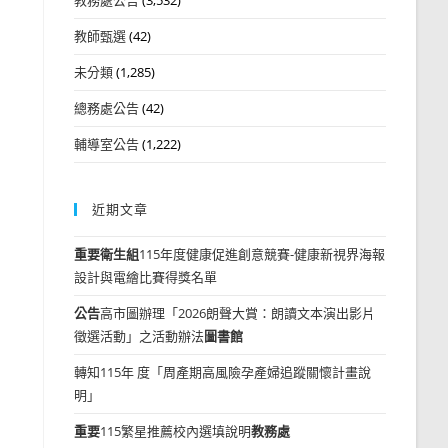
教師甄選
(42)
未分類
(1,285)
總務處公告
(42)
輔導室公告
(1,222)
近期文章
重要
衛生組
115年度健康促進創意競賽-健康新視界海報
設計與電繪比賽得獎名單
公告
高市圖辦理「2026朗聲大賞：朗讀文本演出影片
徵選活動」之活動辦法
圖書館
轉知115年 度「周產期高風險孕產婦追蹤關懷計畫說
明」
重要
115繁星推薦校內選填說明
教務處