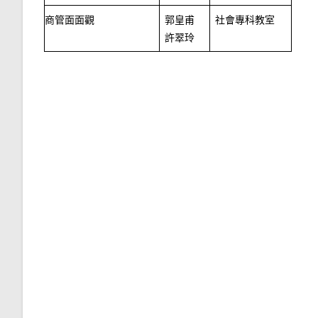
商管面面觀
郭皇甫
社會專科教室
許翠玲