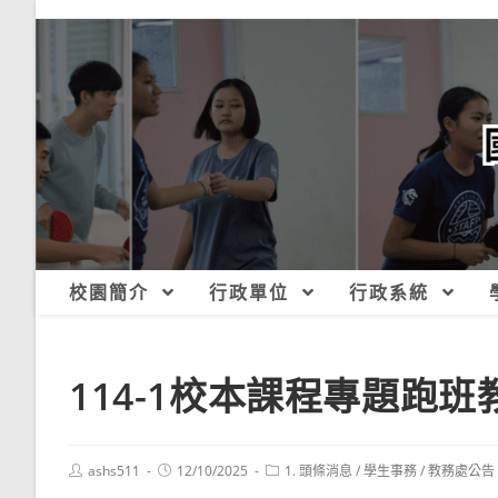
跳
轉
至
主
要
內
容
校園簡介
行政單位
行政系統
114-1校本課程專題跑
Post
Post
Post
ashs511
12/10/2025
1. 頭條消息
/
學生事務
/
教務處公告
author:
published:
category: