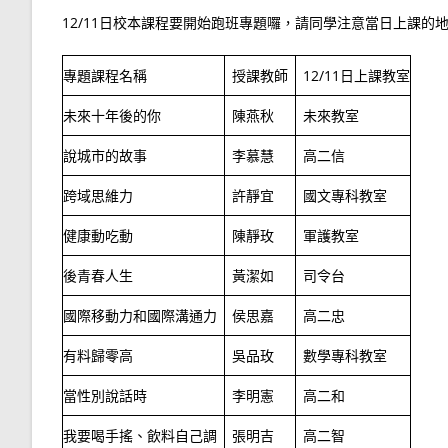
12/11日校本課程要開始跑班專題囉，請同學注意當日上課的
專題課程名稱
授課教師
12/11日上課教室
未來十年後的你
陳燕秋
未來教室
說城市的故事
李慕慧
高二信
跨域思維力
許靜宜
國文專科教室
健康動吃動
陳靜玫
軍護教室
後青春人生
黃潔如
司令台
國際移動力和國際溝通力
侯思嘉
高二忠
有料歸零高
吳品玫
數學專科教室
當性別說話時
李明憲
高二和
我要喝手搖、飲料自己調
張明吉
高二智