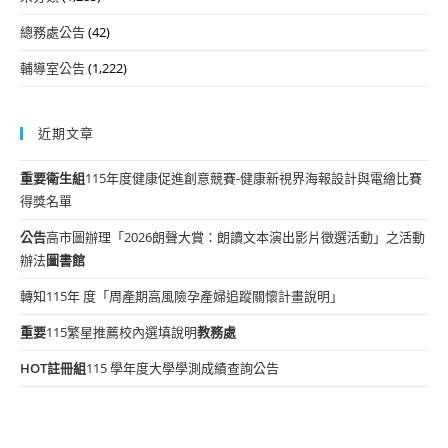
總務處公告
(42)
輔導室公告
(1,222)
近期文章
重要
衛生組
115年度健康促進創意競賽-健康新視界海報設計與電繪比賽
得獎名單
公告
高市圖辦理「2026朗聲大賞：朗讀文本演出影片徵選活動」之活動
辦法
圖書館
轉知115年 度「周產期高風險孕產婦追蹤關懷計畫說明」
重要
115繁星推薦校內選填說明
教務處
HOT
註冊組
115 學年度大學學測成績查詢公告