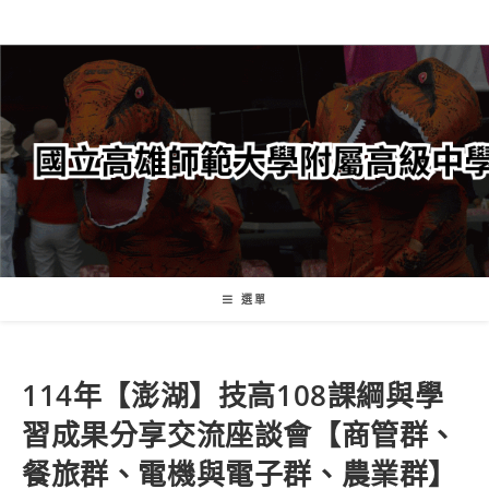
跳
轉
至
主
要
內
容
選單
114年【澎湖】技高108課綱與學
習成果分享交流座談會【商管群、
餐旅群、電機與電子群、農業群】