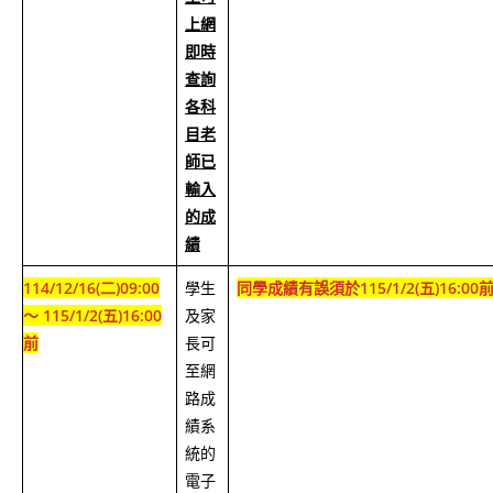
上網
即時
查詢
各科
目老
師已
輸入
的成
績
114/12/16(二)09:00
學生
同學成績有誤須於115/1/2(五)16:
～ 115/1/2(五)16:00
及家
前
長可
至網
路成
績系
統的
電子