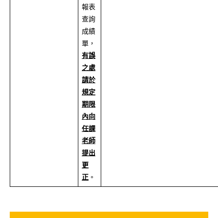
報表
查詢
成績
單，
有誤
之處
請於
規定
期限
內向
任課
老師
提出
更
正
。