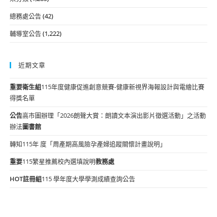
總務處公告
(42)
輔導室公告
(1,222)
近期文章
重要
衛生組
115年度健康促進創意競賽-健康新視界海報設計與電繪比賽
得獎名單
公告
高市圖辦理「2026朗聲大賞：朗讀文本演出影片徵選活動」之活動
辦法
圖書館
轉知115年 度「周產期高風險孕產婦追蹤關懷計畫說明」
重要
115繁星推薦校內選填說明
教務處
HOT
註冊組
115 學年度大學學測成績查詢公告