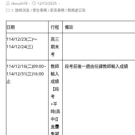
Post
Post
nknush18
12/12/2025
author:
published:
Post
1. 頭條消息
/
學生事務
/
家長事務
/
教務處公告
category:
日期
行程
備註
114/12/23(二)～
高三
114/12/24(三)
期末
考
114/12/16(二)09:00~
教師
段考前後一週由任課教師輸入成績
114/12/31(三)16:00
輸入
止
成績
【段
考
+平
時(高
中)】
※學
生可