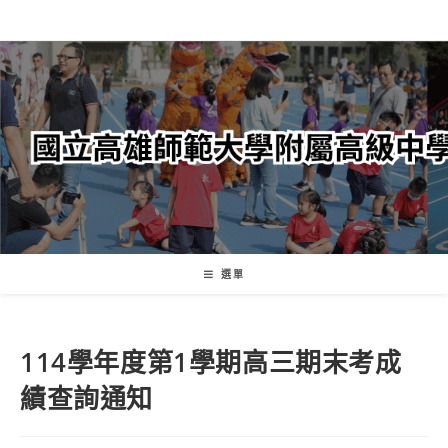
跳
轉
至
主
要
內
容
選單
114學年度第1學期高三期末考成
績查詢通知