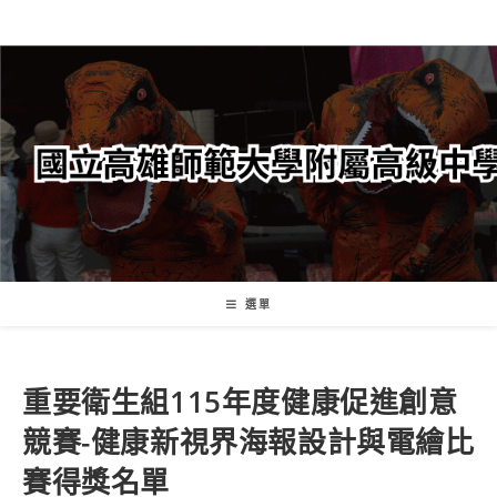
跳
轉
至
主
要
內
容
選單
重要
衛生組
115年度健康促進創意
競賽-健康新視界海報設計與電繪比
賽得獎名單