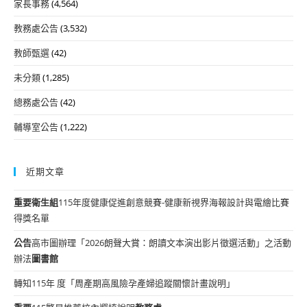
家長事務
(4,564)
教務處公告
(3,532)
教師甄選
(42)
未分類
(1,285)
總務處公告
(42)
輔導室公告
(1,222)
近期文章
重要
衛生組
115年度健康促進創意競賽-健康新視界海報設計與電繪比賽
得獎名單
公告
高市圖辦理「2026朗聲大賞：朗讀文本演出影片徵選活動」之活動
辦法
圖書館
轉知115年 度「周產期高風險孕產婦追蹤關懷計畫說明」