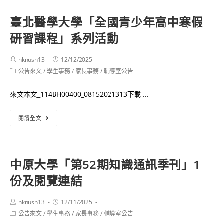
大
與
學
臺北醫學大學「全國青少年高中寒假
家
2026
研習課程」系列活動
的
寒
未
假
來
Post
Post
nknush13
12/12/2025
營
author:
published:
Post
公告來文
/
學生事務
－
/
家長事務
/
輔導室公告
隊
category:
高
活
來文本文_114BH00400_08152021313下載 ...
中
動
生
資
臺
閱讀全文
專
訊
北
題
醫
研
學
究
中原大學「第52期知識通訊季刊」1
大
研
份及閱覽連結
學
討
「全
會」
國
Post
Post
nknush13
12/11/2025
author:
published:
Post
公告來文
/
學生事務
青
/
家長事務
/
輔導室公告