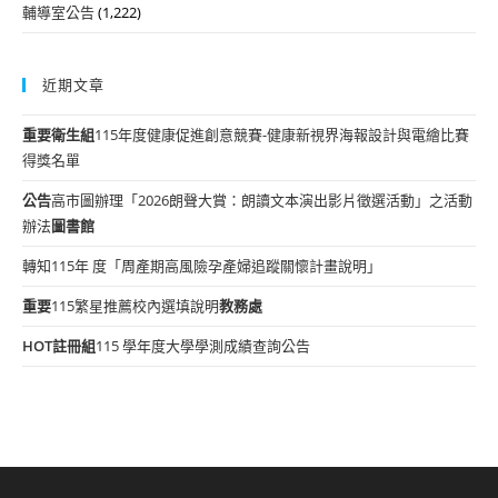
輔導室公告
(1,222)
近期文章
重要
衛生組
115年度健康促進創意競賽-健康新視界海報設計與電繪比賽
得獎名單
公告
高市圖辦理「2026朗聲大賞：朗讀文本演出影片徵選活動」之活動
辦法
圖書館
轉知115年 度「周產期高風險孕產婦追蹤關懷計畫說明」
重要
115繁星推薦校內選填說明
教務處
HOT
註冊組
115 學年度大學學測成績查詢公告