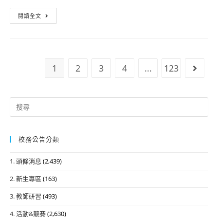
事
影
灣
2026
任
展
閱讀全文
國
文
務
青
際
藻
局
少
紀
國
及
年
錄
高
AI
評
1
2
3
4
...
123
Go to
片
中
探
審
影
雙
險
團」
展
外
島
Search
青
語
模
for:
少
冬
型
年
令
任
校務公告分類
評
營
務」
審
￼
招
1. 頭條消息
(2,439)
團」
生
2. 新生專區
(163)
資
3. 教師研習
(493)
訊
4. 活動&競賽
(2,630)