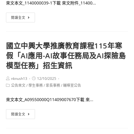
室
來文本文_1140000039-1下載 來文附件_11400...
–
財
玩
閱讀全文
團
出
法
未
人
來
國立中興大學推廣教育課程115年寒
富
力
假「AI應用-AI故事任務局及AI探險島
邦
課
文
程
模型任務」招生資訊
教
班
基
（第
Post
Post
nknush13
12/10/2025
author:
published:
金
1
Post
公告來文
/
學生事務
/
家長事務
/
輔導室公告
category:
會
期）」
辦
招
來文本文_A09550000Q11409007670下載 來...
理
生
國
的
訊
閱讀全文
立
寒
息
中
假