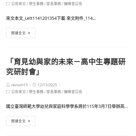
author:
published:
Post
公告來文
/
學生事務
/
家長事務
/
輔導室公告
category:
來文本文_Lett1141201354下載 來文附件_114...
光
閱讀全文
宇
學
校
「育見幼與家的未來－高中生專題研
財
究研討會」
團
法
人
Post
Post
nknush13
12/15/2025
author:
published:
Post
公告來文
/
學生事務
元
/
家長事務
/
輔導室公告
category:
培
國立臺灣師範大學幼兒與家庭科學學系將於115年3月7日舉辦高...
醫
事
「育
閱讀全文
科
見
技
幼