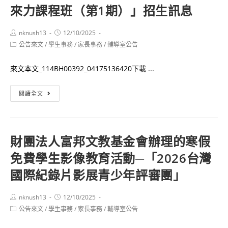
及
來力課程班（第1期）」招生訊息
度
閱
實
覽
習
Post
Post
nknush13
12/10/2025
author:
published:
連
Post
公告來文
/
學生事務
心
/
家長事務
/
輔導室公告
category:
結
理
來文本文_114BH00392_04175136420下載 ...
師
北
閱讀全文
醫
學
大
財團法人富邦文教基金會辦理的寒假
學
免費學生影像教育活動─「2026台灣
辦
理
國際紀錄片影展青少年評審團」
「樂
高
Post
Post
nknush13
12/10/2025
author:
published:
實
Post
公告來文
/
學生事務
/
家長事務
/
輔導室公告
category:
驗