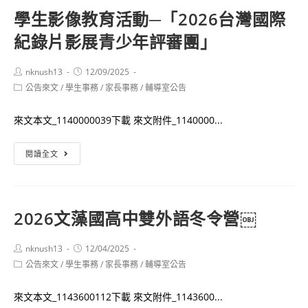
興
免
學生影像教育活動─「2026台灣國際
大
費
紀錄片影展青少年評審團」
學
學
推
生
廣
Post
Post
nknush13
影
12/09/2025
author:
published:
Post
公告來文
/
學生事務
教
/
家長事務
/
輔導室公告
像
category:
育
教
來文本文_1140000039下載 來文附件_1140000...
課
育
程
活
學
閱讀全文
115
動
生
年
─「2026
影
寒
台
像
假
灣
2026文藻國高中雙外語冬令營￼
教
「AI
國
育
應
際
Post
Post
nknush13
12/04/2025
活
author:
published:
用-
紀
Post
公告來文
/
學生事務
/
家長事務
/
輔導室公告
動
category:
AI
錄
─「2026
故
片
來文本文_1143600112下載 來文附件_1143600...
台