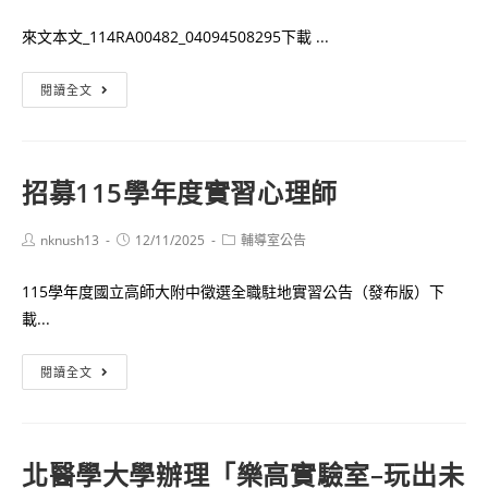
category:
少
來文本文_114RA00482_04094508295下載 ...
年
高
中
閱讀全文
中
原
寒
大
假
學
研
招募115學年度實習心理師
「第
習
52
課
Post
Post
Post
nknush13
12/11/2025
輔導室公告
期
author:
published:
category:
程」
知
系
115學年度國立高師大附中徵選全職駐地實習公告（發布版）下
識
列
載...
通
活
訊
招
動
閱讀全文
季
募
刊」
115
1
學
份
北醫學大學辦理「樂高實驗室–玩出未
年