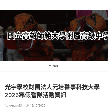
跳
轉
至
主
要
內
容
選單
光宇學校財團法人元培醫事科技大學
2026寒假營隊活動資訊
Post
Post
nknush13
12/15/2025