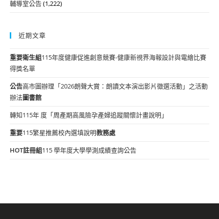
輔導室公告
(1,222)
近期文章
重要
衛生組
115年度健康促進創意競賽-健康新視界海報設計與電繪比賽
得獎名單
公告
高市圖辦理「2026朗聲大賞：朗讀文本演出影片徵選活動」之活動
辦法
圖書館
轉知115年 度「周產期高風險孕產婦追蹤關懷計畫說明」
重要
115繁星推薦校內選填說明
教務處
HOT
註冊組
115 學年度大學學測成績查詢公告