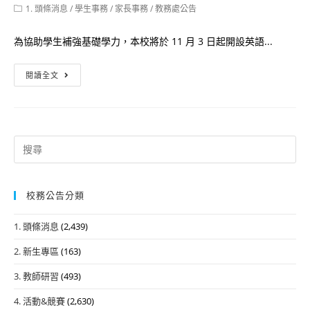
author:
published:
Post
1. 頭條消息
/
學生事務
/
家長事務
/
教務處公告
category:
為協助學生補強基礎學力，本校將於 11 月 3 日起開設英語...
【公
閱讀全文
告】
114
學
年
Search
度
for:
高
中
校務公告分類
學
1. 頭條消息
(2,439)
習
扶
2. 新生專區
(163)
助
3. 教師研習
(493)
課
程
4. 活動&競賽
(2,630)