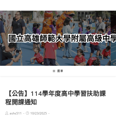
跳
轉
至
主
要
內
容
選單
【公告】114學年度高中學習扶助課
程開課通知
Post
Post
ashs511
10/23/2025