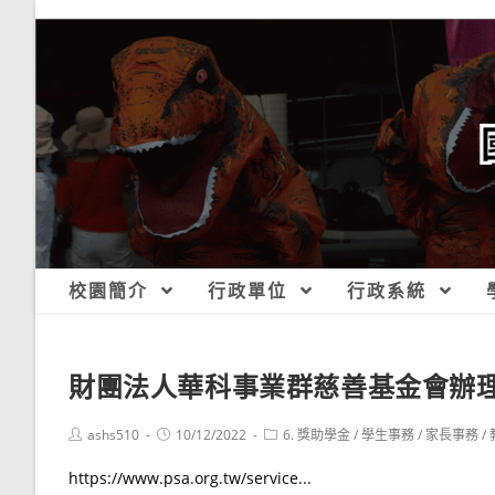
跳
轉
至
主
要
內
容
校園簡介
行政單位
行政系統
財團法人華科事業群慈善基金會辦理
Post
Post
Post
ashs510
10/12/2022
6. 獎助學金
/
學生事務
/
家長事務
/
author:
published:
category:
https://www.psa.org.tw/service...