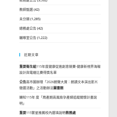
教師甄選
(42)
未分類
(1,285)
總務處公告
(42)
輔導室公告
(1,222)
近期文章
重要
衛生組
115年度健康促進創意競賽-健康新視界海報
設計與電繪比賽得獎名單
公告
高市圖辦理「2026朗聲大賞：朗讀文本演出影片
徵選活動」之活動辦法
圖書館
轉知115年 度「周產期高風險孕產婦追蹤關懷計畫說
明」
重要
115繁星推薦校內選填說明
教務處