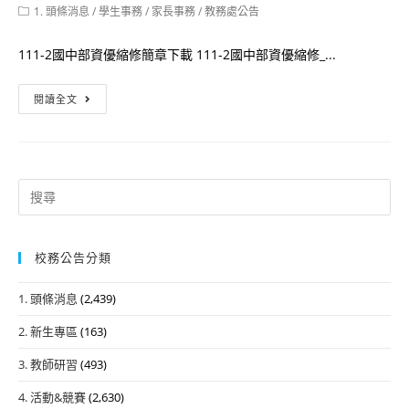
author:
published:
Post
1. 頭條消息
/
學生事務
/
家長事務
/
教務處公告
category:
111-2國中部資優縮修簡章下載 111-2國中部資優縮修_...
111
閱讀全文
學
年
度
第
Search
二
for:
學
期
校務公告分類
國
1. 頭條消息
(2,439)
中
部
2. 新生專區
(163)
資
3. 教師研習
(493)
賦
優
4. 活動&競賽
(2,630)