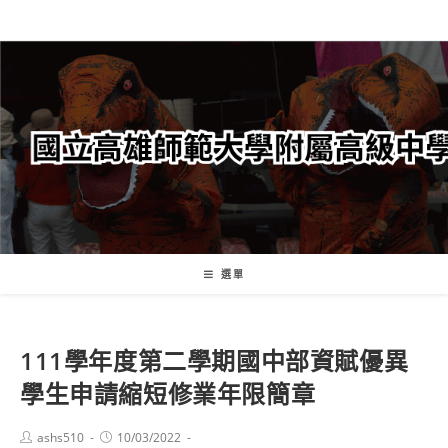
跳
轉
至
主
要
內
容
選單
111學年度第二學期國中部資賦優異
學生申請縮短修業年限簡章
Post
Post
ashs510
10/03/2022