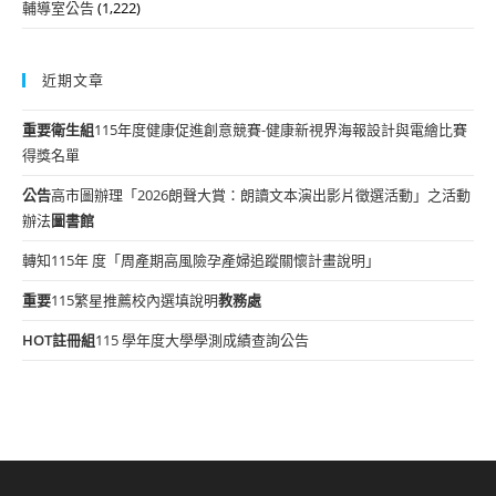
輔導室公告
(1,222)
近期文章
重要
衛生組
115年度健康促進創意競賽-健康新視界海報設計與電繪比賽
得獎名單
公告
高市圖辦理「2026朗聲大賞：朗讀文本演出影片徵選活動」之活動
辦法
圖書館
轉知115年 度「周產期高風險孕產婦追蹤關懷計畫說明」
重要
115繁星推薦校內選填說明
教務處
HOT
註冊組
115 學年度大學學測成績查詢公告