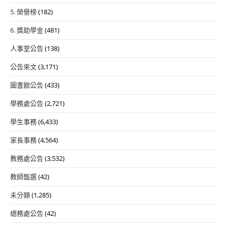
異
5. 榮譽榜
(182)
學
生
6. 獎助學金
(481)
申
人事室公告
(138)
請
縮
公告來文
(3,171)
短
圖書館公告
(433)
修
學務處公告
(2,721)
業
年
學生事務
(6,433)
限
家長事務
(4,564)
簡
章
教務處公告
(3,532)
教師甄選
(42)
未分類
(1,285)
總務處公告
(42)