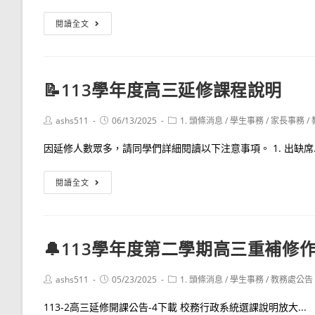
📅
閱讀全文
113
學
年
📝113學年度高三延修課程說明
度
高
Post
Post
Post
ashs511
06/13/2025
1. 頭條消息
/
學生事務
/
家長事務
/
一
author:
published:
category:
二
因延修人數眾多，請同學們詳細閱讀以下注意事項。 1. 出缺席..
重
補
📝
閱讀全文
修
113
報
學
名
年
🔔113學年度第二學期高三重補修
選
度
課
高
Post
Post
Post
ashs511
05/23/2025
1. 頭條消息
/
學生事務
/
教務處公告
說
三
author:
published:
category:
明
延
113-2高三延修開課公告-4下載 校務行政系統選課說明放大...