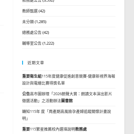
教師甄選
(42)
未分類
(1,285)
總務處公告
(42)
輔導室公告
(1,222)
近期文章
重要
衛生組
115年度健康促進創意競賽-健康新視界海報
設計與電繪比賽得獎名單
公告
高市圖辦理「2026朗聲大賞：朗讀文本演出影片
徵選活動」之活動辦法
圖書館
轉知115年 度「周產期高風險孕產婦追蹤關懷計畫說
明」
重要
115繁星推薦校內選填說明
教務處