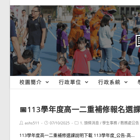
跳
轉
至
主
要
內
容
校園簡介
行政單位
行政系統
📅113學年度高一二重補修報名選
Post
Post
Post
ashs511
07/10/2025
1. 頭條消息
/
學生事務
/
教務處公告
author:
published:
category:
113學年度高一二重補修選課說明下載 113學年度_公告-高...