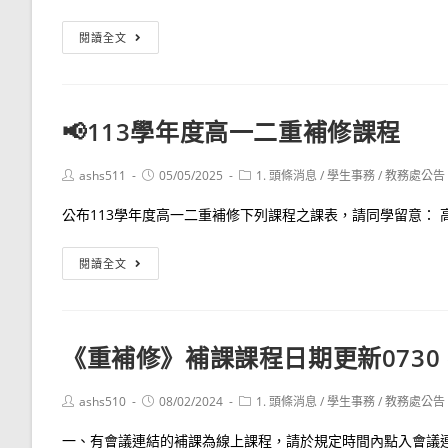
及
修
課
課
🔔
閱讀全文
表
程
113
說
學
明
年
📢113學年度高一二重補修課程
度
第
Post
Post
Post
ashs511
05/05/2025
1. 頭條消息
/
學生事務
/
教務處公告
二
author:
published:
category:
學
公布113學年度高一二重補修下列課程之課表，請同學留意： 高.
期
高
📢
閱讀全文
三
113
重
學
補
年
《重補修》補課課程日期更新0730 
修
度
作
高
Post
Post
Post
ashs510
08/02/2024
1. 頭條消息
/
學生事務
/
教務處公告
業
一
author:
published:
category:
時
二
一、有會議連結的補課為線上課程，請於規定時間內點入會議連結