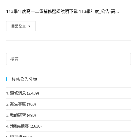
author:
published:
category:
113學年度高一二重補修選課說明下載 113學年度_公告-高...
📅
閱讀全文
113
學
年
度
Search
高
for:
一
二
校務公告分類
重
1. 頭條消息
(2,439)
補
修
2. 新生專區
(163)
報
3. 教師研習
(493)
名
選
4. 活動&競賽
(2,630)
課
5. 榮譽榜
(182)