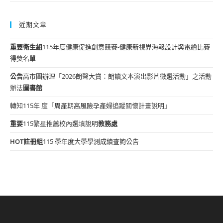
近期文章
重要
衛生組
115年度健康促進創意競賽-健康新視界海報設計與電繪比賽
得獎名單
公告
高市圖辦理「2026朗聲大賞：朗讀文本演出影片徵選活動」之活動
辦法
圖書館
轉知115年 度「周產期高風險孕產婦追蹤關懷計畫說明」
重要
115繁星推薦校內選填說明
教務處
HOT
註冊組
115 學年度大學學測成績查詢公告