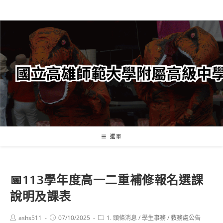
跳
轉
至
主
要
內
容
選單
📅113學年度高一二重補修報名選課
說明及課表
Post
Post
Post
ashs511
07/10/2025
1. 頭條消息
/
學生事務
/
教務處公告