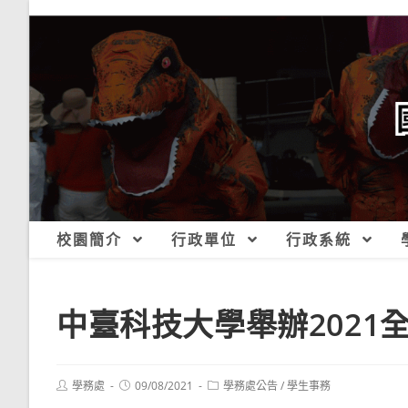
跳
轉
至
主
要
內
容
校園簡介
行政單位
行政系統
中臺科技大學舉辦2021
Post
Post
Post
學務處
09/08/2021
學務處公告
/
學生事務
author:
published:
category: