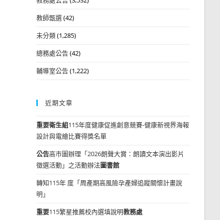
教師甄選
(42)
未分類
(1,285)
總務處公告
(42)
輔導室公告
(1,222)
近期文章
重要
衛生組
115年度健康促進創意競賽-健康新視界海報
設計與電繪比賽得獎名單
公告
高市圖辦理「2026朗聲大賞：朗讀文本演出影片
徵選活動」之活動辦法
圖書館
轉知115年 度「周產期高風險孕產婦追蹤關懷計畫說
明」
重要
115繁星推薦校內選填說明
教務處