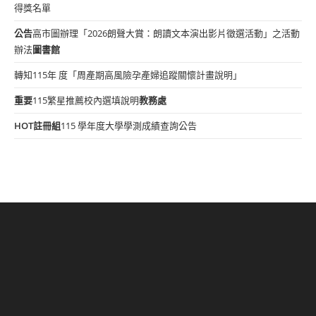
得獎名單
公告
高市圖辦理「2026朗聲大賞：朗讀文本演出影片徵選活動」之活動
辦法
圖書館
轉知115年 度「周產期高風險孕產婦追蹤關懷計畫說明」
重要
115繁星推薦校內選填說明
教務處
HOT
註冊組
115 學年度大學學測成績查詢公告