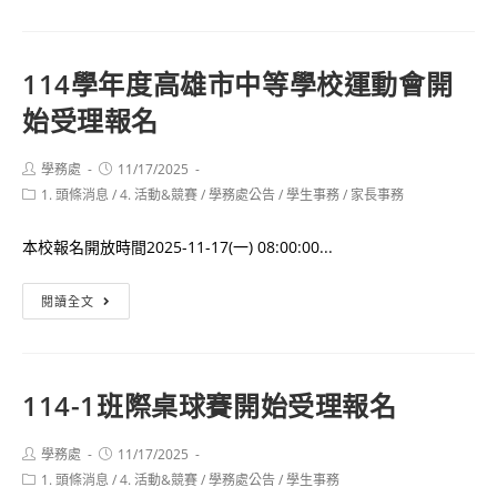
修
學
科
年
技
度
114學年度高雄市中等學校運動會開
大
高
始受理報名
學
雄
運
市
動
Post
Post
學務處
11/17/2025
author:
published:
體
Post
1. 頭條消息
/
4. 活動&競賽
績
/
學務處公告
/
學生事務
/
家長事務
category:
促
優
盃
本校報名開放時間2025-11-17(一) 08:00:00...
招
自
生
114
由
閱讀全文
資
學
車
訊
年
錦
度
標
114-1班際桌球賽開始受理報名
高
賽
雄
成
Post
Post
學務處
11/17/2025
市
績
author:
published:
Post
1. 頭條消息
/
4. 活動&競賽
/
學務處公告
/
學生事務
中
亮
category: