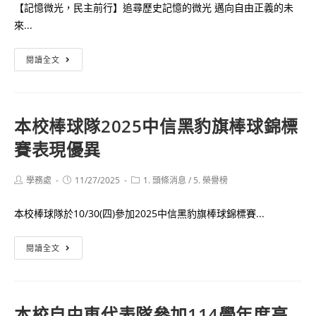
【記憶微光，民主前行】追尋歷史記憶的微光 邁向自由正義的未
賽
來...
程
表
高
閱讀全文
及
師
樹
大
狀
附
圖
本校棒球隊2025中信黑豹旗棒球錦標
中
賽表現優異
114
學
年
Post
Post
Post
學務處
11/27/2025
1. 頭條消息
/
5. 榮譽榜
author:
published:
category:
度
本校棒球隊於10/30(四)參加2025中信黑豹旗棒球錦標賽...
推
動
本
閱讀全文
轉
校
型
棒
正
球
義
本校自由車代表隊參加114學年度高
隊