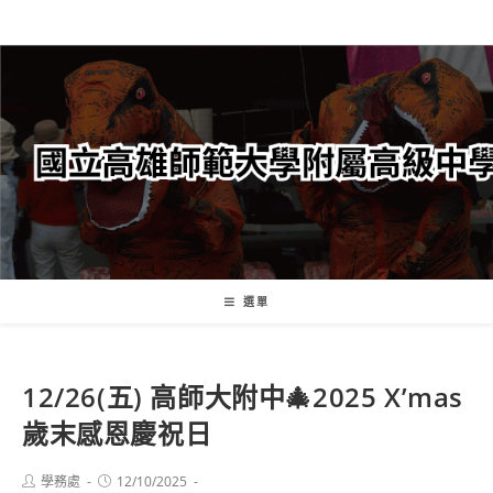
跳
轉
至
主
要
內
容
選單
12/26(五) 高師大附中🎄2025 X’mas
歲末感恩慶祝日
Post
Post
學務處
12/10/2025