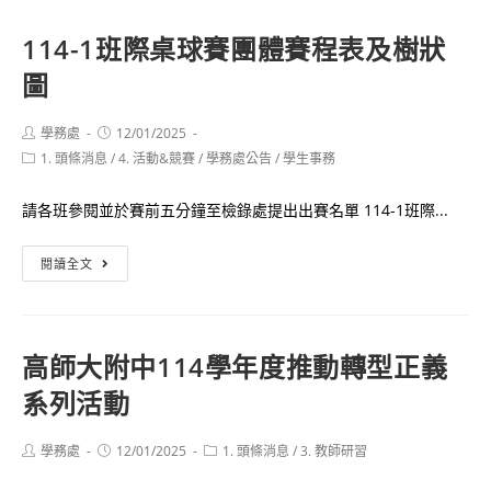
祝
際
日
114-1班際桌球賽團體賽程表及樹狀
桌
圖
球
賽
個
Post
Post
學務處
12/01/2025
author:
published:
Post
1. 頭條消息
/
4. 活動&競賽
人
/
學務處公告
/
學生事務
category:
賽
請各班參閱並於賽前五分鐘至檢錄處提出出賽名單 114-1班際...
賽
程
114-
閱讀全文
表
1
及
班
樹
際
狀
高師大附中114學年度推動轉型正義
桌
圖
系列活動
球
賽
團
Post
Post
Post
學務處
12/01/2025
1. 頭條消息
/
3. 教師研習
author:
published:
category:
體