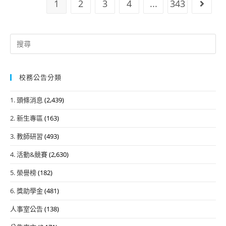
1
2
3
4
...
343
Go to
中
職
原
Search
住
for:
民
議
校務公告分類
題
簡
1. 頭條消息
(2,439)
報
2. 新生專區
(163)
比
賽
3. 教師研習
(493)
4. 活動&競賽
(2,630)
5. 榮譽榜
(182)
6. 獎助學金
(481)
人事室公告
(138)