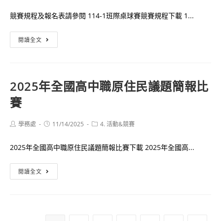
等
眼
競賽規程及報名表請參閱 114-1班際桌球賽競賽規程下載 1...
學
校
114-
閱讀全文
運
1
動
班
會
際
2025年全國高中職原住民議題簡報比
開
桌
始
賽
球
受
賽
理
開
Post
Post
Post
學務處
11/14/2025
4. 活動&競賽
author:
published:
category:
報
始
名
2025年全國高中職原住民議題簡報比賽下載 2025年全國高...
受
理
2025
閱讀全文
報
年
名
全
國
高