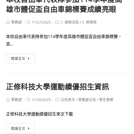
系
雄市體促盃自由車錦標賽成績亮眼
2025
列
中
活
信
Post
Post
Post
學務處
11/27/2025
1. 頭條消息
/
5. 榮譽榜
動
author:
published:
category:
黑
本校自由車代表隊參加114學年度高雄市體促盃自由車錦標賽，
豹
高...
旗
棒
本
閱讀全文
球
校
錦
自
標
由
賽
正修科技大學運動績優招生資訊
車
表
代
現
Post
Post
Post
學務處
11/26/2025
公告來文
/
學務處公告
/
學生事務
表
author:
published:
優
category:
隊
異
正修科技大學運動績優招生來文下載
參
加
正
閱讀全文
114