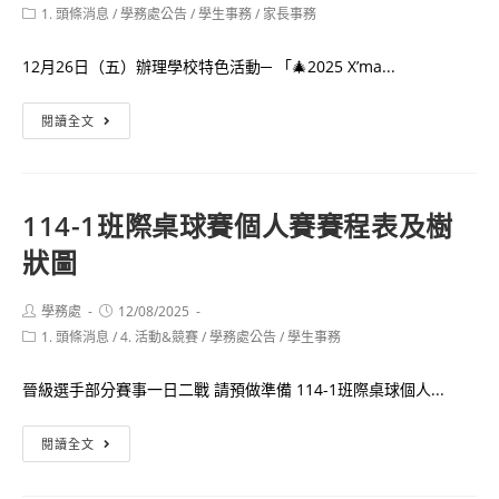
author:
published:
Post
1. 頭條消息
/
學務處公告
/
學生事務
/
家長事務
category:
12月26日（五）辦理學校特色活動─ 「🎄2025 X’ma...
12/26(五)
閱讀全文
高
師
大
114-1班際桌球賽個人賽賽程表及樹
附
狀圖
中
🎄
2025
Post
Post
學務處
12/08/2025
author:
published:
Post
1. 頭條消息
/
4. 活動&競賽
X’mas
/
學務處公告
/
學生事務
category:
歲
晉級選手部分賽事一日二戰 請預做準備 114-1班際桌球個人...
末
感
114-
閱讀全文
恩
1
慶
班