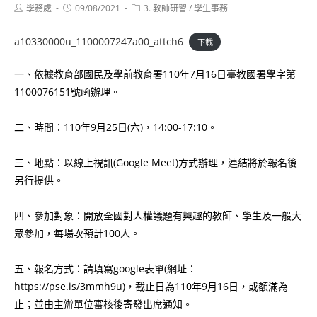
Post
Post
Post
學務處
09/08/2021
3. 教師研習
/
學生事務
author:
published:
category:
a10330000u_1100007247a00_attch6
下載
一、依據教育部國民及學前教育署110年7月16日臺教國署學字第
1100076151號函辦理。
二、時間：110年9月25日(六)，14:00-17:10。
三、地點：以線上視訊(Google Meet)方式辦理，連結將於報名後
另行提供。
四、參加對象：開放全國對人權議題有興趣的教師、學生及一般大
眾參加，每場次預計100人。
五、報名方式：請填寫google表單(網址：
https://pse.is/3mmh9u)，截止日為110年9月16日，或額滿為
止；並由主辦單位審核後寄發出席通知。