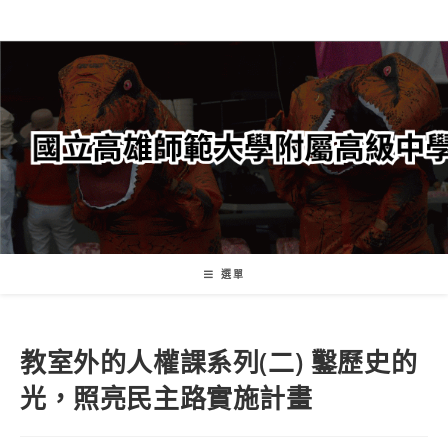
跳
轉
至
主
要
內
容
選單
教室外的人權課系列(二) 鑿歷史的
光，照亮民主路實施計畫