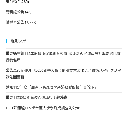
未分類
(1,285)
總務處公告
(42)
輔導室公告
(1,222)
近期文章
重要
衛生組
115年度健康促進創意競賽-健康新視界海報設計與電繪比賽
得獎名單
公告
高市圖辦理「2026朗聲大賞：朗讀文本演出影片徵選活動」之活動
辦法
圖書館
轉知115年 度「周產期高風險孕產婦追蹤關懷計畫說明」
重要
115繁星推薦校內選填說明
教務處
HOT
註冊組
115 學年度大學學測成績查詢公告