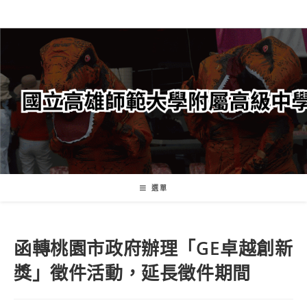
跳
轉
至
主
要
內
容
選單
函轉桃園市政府辦理「GE卓越創新
獎」徵件活動，延長徵件期間