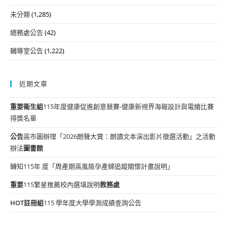
未分類
(1,285)
總務處公告
(42)
輔導室公告
(1,222)
近期文章
重要
衛生組
115年度健康促進創意競賽-健康新視界海報設計與電繪比賽
得獎名單
公告
高市圖辦理「2026朗聲大賞：朗讀文本演出影片徵選活動」之活動
辦法
圖書館
轉知115年 度「周產期高風險孕產婦追蹤關懷計畫說明」
重要
115繁星推薦校內選填說明
教務處
HOT
註冊組
115 學年度大學學測成績查詢公告