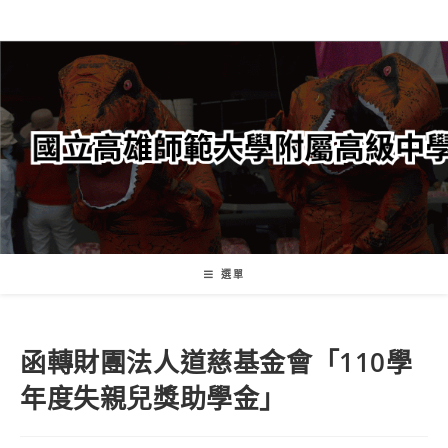
跳
轉
至
主
要
內
容
選單
函轉財團法人道慈基金會「110學
年度失親兒獎助學金」