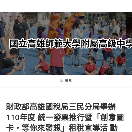
跳
轉
至
主
要
內
容
選單
財政部高雄國稅局三民分局舉辦
110年度 統一發票推行暨「創意圖
卡‧等你來發想」租稅宣導活 動