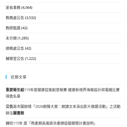
家長事務
(4,564)
教務處公告
(3,532)
教師甄選
(42)
未分類
(1,285)
總務處公告
(42)
輔導室公告
(1,222)
近期文章
重要
衛生組
115年度健康促進創意競賽-健康新視界海報設計與電繪比賽
得獎名單
公告
高市圖辦理「2026朗聲大賞：朗讀文本演出影片徵選活動」之活動
辦法
圖書館
轉知115年 度「周產期高風險孕產婦追蹤關懷計畫說明」