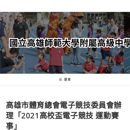
跳
轉
至
主
要
內
容
選單
高雄市體育總會電子競技委員會辦
理「2021高校盃電子競技 運動賽
事」