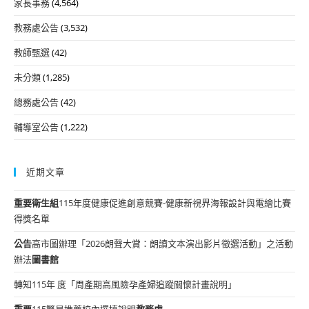
家長事務
(4,564)
教務處公告
(3,532)
教師甄選
(42)
未分類
(1,285)
總務處公告
(42)
輔導室公告
(1,222)
近期文章
重要
衛生組
115年度健康促進創意競賽-健康新視界海報設計與電繪比賽
得獎名單
公告
高市圖辦理「2026朗聲大賞：朗讀文本演出影片徵選活動」之活動
辦法
圖書館
轉知115年 度「周產期高風險孕產婦追蹤關懷計畫說明」
重要
115繁星推薦校內選填說明
教務處