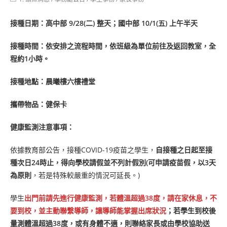
category:
接種日期：高中部 9/28(二) 整天；國中部 10/1(五) 上午半天
接種時間：依安排之流程時間，依班級為單位前往及返回教室，全
程約1小時。
接種地點：晨曦樓六樓禮堂
攜帶物品：健保卡
健康監測注意事項：
依據教育部公告，接種COVID-19疫苗之學生，
自接種之日起至接
種次日24時止，得向學校請假並不列計假別(可申請疫苗假，以3天
為原則
，若是特殊較嚴重的情況可延長。)
學生
出門前請先進行健康監測，若體溫超過38度，請在家休息，不
要到校，並主動聯繫導師，讓導師能掌握出席狀況
；若學生到校後
量測體溫超過38度，或有身體不適，則聯絡家長或由學校協助送