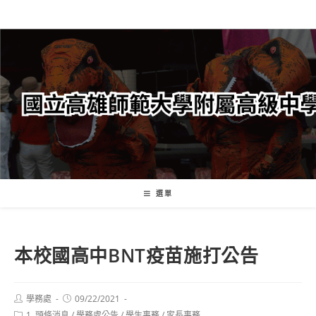
跳
轉
至
主
要
內
容
選單
本校國高中BNT疫苗施打公告
Post
Post
學務處
09/22/2021
author:
published:
Post
1. 頭條消息
/
學務處公告
/
學生事務
/
家長事務