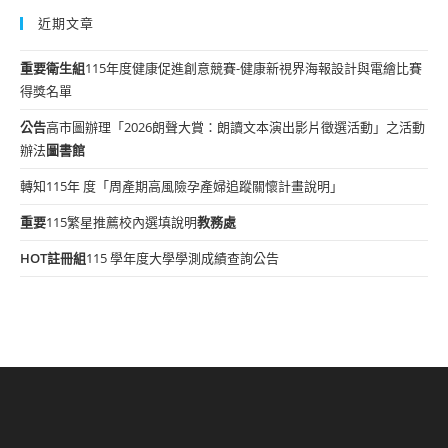
近期文章
重要
衛生組
115年度健康促進創意競賽-健康新視界海報設計與電繪比賽
得獎名單
公告
高市圖辦理「2026朗聲大賞：朗讀文本演出影片徵選活動」之活動
辦法
圖書館
轉知115年 度「周產期高風險孕產婦追蹤關懷計畫說明」
重要
115繁星推薦校內選填說明
教務處
HOT
註冊組
115 學年度大學學測成績查詢公告