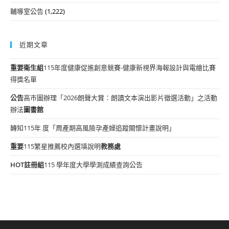
輔導室公告
(1,222)
近期文章
重要
衛生組
115年度健康促進創意競賽-健康新視界海報設計與電繪比賽
得獎名單
公告
高市圖辦理「2026朗聲大賞：朗讀文本演出影片徵選活動」之活動
辦法
圖書館
轉知115年 度「周產期高風險孕產婦追蹤關懷計畫說明」
重要
115繁星推薦校內選填說明
教務處
HOT
註冊組
115 學年度大學學測成績查詢公告