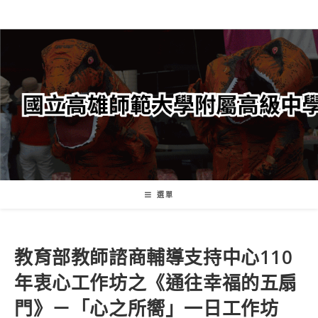
跳
轉
至
主
要
內
容
選單
教育部教師諮商輔導支持中心110
年衷心工作坊之《通往幸福的五扇
門》－「心之所嚮」一日工作坊