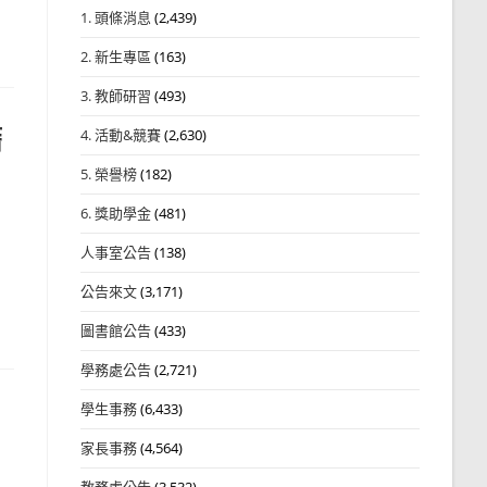
1. 頭條消息
(2,439)
2. 新生專區
(163)
3. 教師研習
(493)
籍
4. 活動&競賽
(2,630)
5. 榮譽榜
(182)
6. 獎助學金
(481)
人事室公告
(138)
公告來文
(3,171)
圖書館公告
(433)
學務處公告
(2,721)
學生事務
(6,433)
家長事務
(4,564)
教務處公告
(3,532)