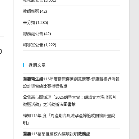
教師甄選
(42)
未分類
(1,285)
總務處公告
(42)
輔導室公告
(1,222)
0
近期文章
重要
衛生組
115年度健康促進創意競賽-健康新視界海報
設計與電繪比賽得獎名單
公告
高市圖辦理「2026朗聲大賞：朗讀文本演出影片
徵選活動」之活動辦法
圖書館
轉知115年 度「周產期高風險孕產婦追蹤關懷計畫說
明」
重要
115繁星推薦校內選填說明
教務處