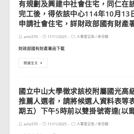
二）
各
有規劃及興建中社會住宅，同仁在
115
要
下
級
年
完工後，得依該中心114年10月13
點」，
午
認
3
並
申請社會住宅，詳財政部國有財產
1
證
月
自
時
日
臺
115
Post
Post
Post
ashs570
11/11/2025
人事室公告
/
未分類
20
程
灣
author:
published:
category:
年
分
表」
台
財政部國有財產署函下載
1
於
語
月
考
語
轉
閱讀全文
1
試
言
知
日
院
能
國
生
傳
力
家
效
國立中山大學徵求該校附屬國光高
賢
認
住
樓
推薦人選者，請將候選人資料表等表
證
宅
10
考
及
期五）下午5時前以雙掛號寄達(以
樓
試
都
大
訊
市
Post
Post
Post
ashs570
11/11/2025
人事室公告
/
未分類
禮
author:
published:
category:
息
更