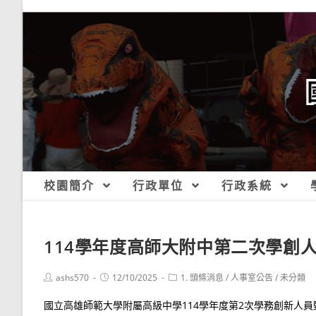
跳
轉
至
主
要
內
容
校園簡介
行政單位
行政系統
114學年度高師大附中第二次學創
Post
Post
Post
ashs570
12/10/2025
1. 頭條消息
/
人事室公告
/
未分類
author:
published:
category:
國立高雄師範大學附屬高級中學114學年度第2次學務創新人員甄.