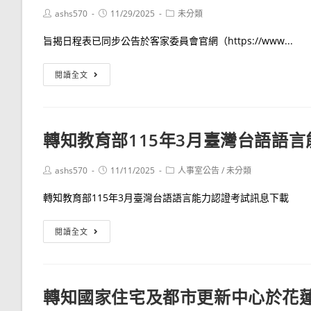
員
社
工
Post
Post
Post
ashs570
11/29/2025
未分類
傑
author:
published:
category:
會
業
出
旨揭日程表已同步公告於客家委員會官網（https://www...
保
職
貢
險
業
獻
有
閱讀全文
之
學
獎
關
我
校
表
客
國
校
揚
家
籍
長
轉知教育部115年3月臺灣台語語
大
委
新
候
會」
員
生
選
Post
Post
Post
ashs570
11/11/2025
人事室公告
/
未分類
訂
會
author:
published:
category:
兒
人
於
「115
轉知教育部115年3月臺灣台語語言能力認證考試訊息下載
之
12
年
生
月
度
轉
閱讀全文
母
16
客
知
生
日
語
教
育
（星
能
育
補
轉知國家住宅及都市更新中心於花
期
力
部
助