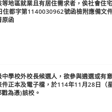
該等地區就業且有居住需求者，俟社會住
日住都字第1140030962號函檢附應備文
署原函
級中學校外校長候選人，欲參與遴選或有
件正本及電子檔，於114年11月28日（
郵戳為憑)該校。