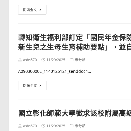
114
閱讀全文
學
年
度
轉知衛生福利部訂定「國民年金保
高
新生兒之生母生育補助要點」，並自1
師
大
附
Post
Post
Post
ashs570
11/29/2025
未分類
author:
published:
category:
中
A09030000E_1140125121_senddoc4...
第
二
轉
閱讀全文
次
知
學
衛
創
生
人
國立彰化師範大學徵求該校附屬高
福
員
利
甄
Post
Post
Post
ashs570
11/29/2025
未分類
部
author:
published:
category: