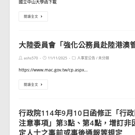
國立中山大學函下載
堂
新
舉
中
國
行
閱讀全文
心
立
￼
於
中
花
山
蓮
大陸委員會「強化公務員赴陸港澳
大
縣、
學
臺
Post
Post
Post
ashs570
11/11/2025
人事室公告
/
未分類
徵
author:
published:
東
category:
求
https://www.mac.gov.tw/cp.aspx...
縣、
該
金
校
大
閱讀全文
門
附
陸
縣、
屬
委
連
國
員
江
行政院114年9月10日函修正「
光
會
縣、
高
注意事項」第3點、第4點，增訂非
「強
澎
級
化
湖
定人士之事前或事後通報等規定