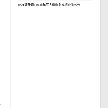
HOT
註冊組
115 學年度大學學測成績查詢公告
已