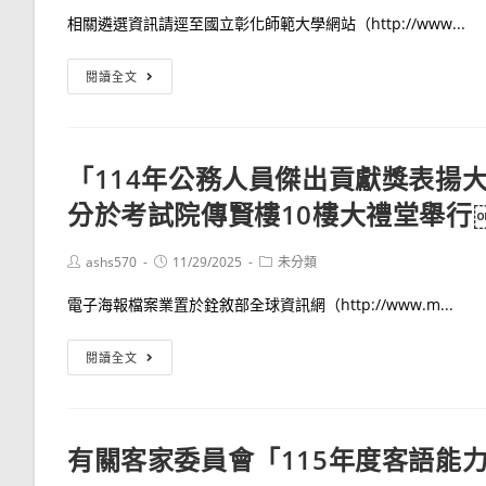
選
訂
相關遴選資訊請逕至國立彰化師範大學網站（http://www...
簡
定
章
「國
國
閱讀全文
民
立
年
彰
金
化
「114年公務人員傑出貢獻獎表揚大
保
師
險
分於考試院傳賢樓10樓大禮堂舉行
範
被
大
保
學
Post
Post
Post
ashs570
11/29/2025
未分類
author:
published:
category:
險
徵
電子海報檔案業置於銓敘部全球資訊網（http://www.m...
人
求
暨
該
「114
閱讀全文
未
校
年
參
附
公
加
屬
務
相
高
有關客家委員會「115年度客語能
人
關
級