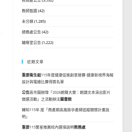
教師甄選
(42)
未分類
(1,285)
總務處公告
(42)
輔導室公告
(1,222)
近期文章
重要
衛生組
115年度健康促進創意競賽-健康新視界海報
設計與電繪比賽得獎名單
公告
高市圖辦理「2026朗聲大賞：朗讀文本演出影片
徵選活動」之活動辦法
圖書館
轉知115年 度「周產期高風險孕產婦追蹤關懷計畫說
明」
重要
115繁星推薦校內選填說明
教務處