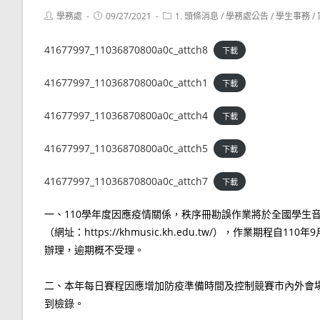
Post
Post
Post
學務處
09/27/2021
1. 頭條消息
/
學務處公告
/
學生事務
/
author:
published:
category:
41677997_11036870800a0c_attch8
下載
41677997_11036870800a0c_attch1
下載
41677997_11036870800a0c_attch4
下載
41677997_11036870800a0c_attch5
下載
41677997_11036870800a0c_attch7
下載
一、110學年度因應疫情關係，秩序冊勘誤作業將於全國學生
（網址：https://khmusic.kh.edu.tw/），作業期程自
辦理，逾期概不受理。
二、本年每日賽程因應增加防疫準備時間及控制競賽市內外會
到檢錄。