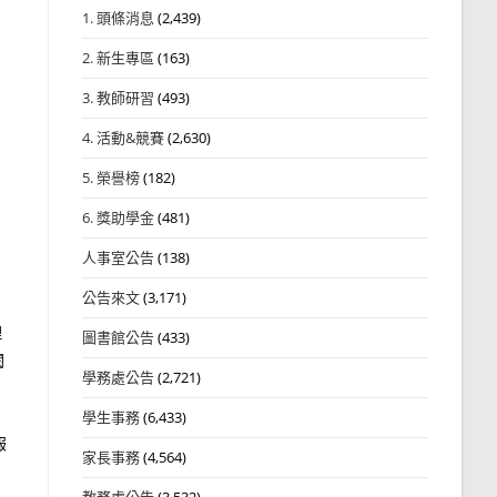
1. 頭條消息
(2,439)
2. 新生專區
(163)
3. 教師研習
(493)
4. 活動&競賽
(2,630)
5. 榮譽榜
(182)
6. 獎助學金
(481)
人事室公告
(138)
公告來文
(3,171)
理
圖書館公告
(433)
閱
學務處公告
(2,721)
學生事務
(6,433)
報
家長事務
(4,564)
教務處公告
(3,532)