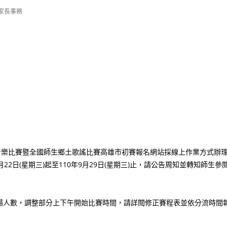
家長事務
音樂比賽暨全國師生鄉土歌謠比賽高雄市初賽報名網站採線上作業方式辦
110年9月22日(星期三)起至110年9月29日(星期三)止，請公告周知並轉知師生參
場人數，調整部分上下午開始比賽時間，請詳閱修正賽程表並依分流時間