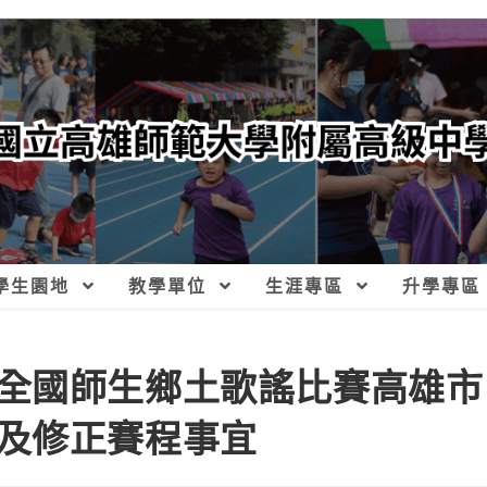
學生園地
教學單位
生涯專區
升學專區
全國師生鄉土歌謠比賽高雄市
及修正賽程事宜