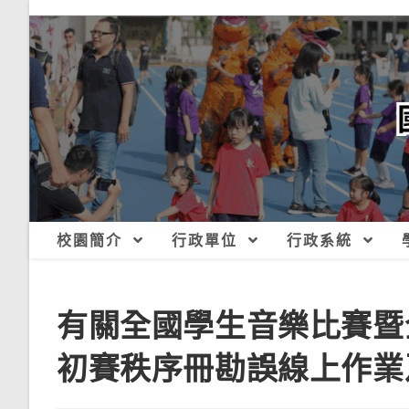
跳
轉
至
主
要
內
容
校園簡介
行政單位
行政系統
有關全國學生音樂比賽暨
初賽秩序冊勘誤線上作業