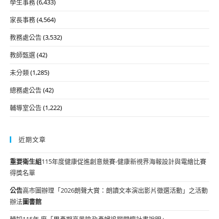
學生事務
(6,433)
家長事務
(4,564)
教務處公告
(3,532)
教師甄選
(42)
未分類
(1,285)
總務處公告
(42)
輔導室公告
(1,222)
近期文章
重要
衛生組
115年度健康促進創意競賽-健康新視界海報設計與電繪比賽
得獎名單
公告
高市圖辦理「2026朗聲大賞：朗讀文本演出影片徵選活動」之活動
辦法
圖書館
轉知115年 度「周產期高風險孕產婦追蹤關懷計畫說明」