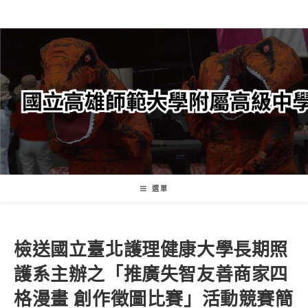
跳
轉
至
主
要
內
容
選單
檢送國立臺北護理健康大學長期照
護系主辦之「推廣失智友善商家四
格漫畫 創作徵圖比賽」活動競賽簡