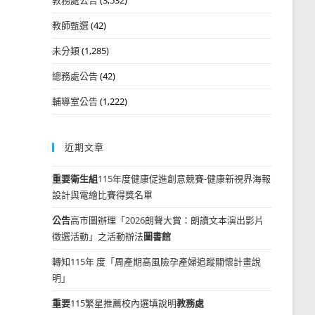
教師甄選
(42)
未分類
(1,285)
總務處公告
(42)
輔導室公告
(1,222)
近期文章
重要
衛生組
115年度健康促進創意競賽-健康新視界海報
設計與電繪比賽得獎名單
公告
高市圖辦理「2026朗聲大賞：朗讀文本演出影片
徵選活動」之活動辦法
圖書館
轉知115年 度「周產期高風險孕產婦追蹤關懷計畫說
明」
重要
115繁星推薦校內選填說明
教務處