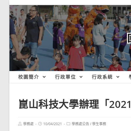
跳
轉
至
主
要
內
容
校園簡介
行政單位
行政系統
崑山科技大學辦理「202
Post
Post
Post
學務處
10/04/2021
學務處公告
/
學生事務
author:
published:
category: