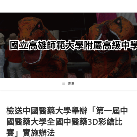
跳
轉
至
主
要
內
容
選單
檢送中國醫藥大學舉辦「第一屆中
國醫藥大學全國中醫藥3D彩繪比
賽」實施辦法