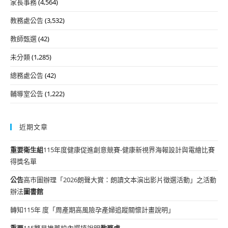
家長事務
(4,564)
教務處公告
(3,532)
教師甄選
(42)
未分類
(1,285)
總務處公告
(42)
輔導室公告
(1,222)
近期文章
重要
衛生組
115年度健康促進創意競賽-健康新視界海報設計與電繪比賽
得獎名單
公告
高市圖辦理「2026朗聲大賞：朗讀文本演出影片徵選活動」之活動
辦法
圖書館
轉知115年 度「周產期高風險孕產婦追蹤關懷計畫說明」
重要
115繁星推薦校內選填說明
教務處