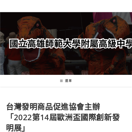
跳
轉
至
主
要
內
容
選單
台灣發明商品促進協會主辦
「2022第14屆歐洲盃國際創新發
明展」