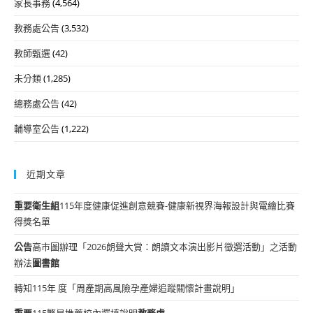
家長事務
(4,564)
教務處公告
(3,532)
教師甄選
(42)
未分類
(1,285)
總務處公告
(42)
輔導室公告
(1,222)
近期文章
重要
衛生組
115年度健康促進創意競賽-健康新視界海報設計與電繪比賽
得獎名單
公告
高市圖辦理「2026朗聲大賞：朗讀文本演出影片徵選活動」之活動
辦法
圖書館
轉知115年 度「周產期高風險孕產婦追蹤關懷計畫說明」
重要
115繁星推薦校內選填說明
教務處